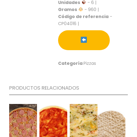
S
Unidades
- 6 |
Gramos
- 960 |
C
Código de referencia
-
A
CP04016 |
T
Á
L
O
G
O
G
Categoría
Pizzas
E
N
E
R
PRODUCTOS RELACIONADOS
A
L
P
R
O
M
O