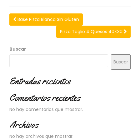
N
O
V
Base Pizza Blanca Sin Gluten
E
D
Pizza Taglio 4 Quesos 40×30
A
D
E
Buscar
S
Buscar
Entradas recientes
Comentarios recientes
No hay comentarios que mostrar.
Archivos
No hay archivos que mostrar.