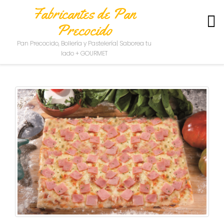
Fabricantes de Pan
Precocido
S
Pan Precocido, Bollería y Pastelería| Saborea tu
O
lado + GOURMET
B
R
E
N
O
S
O
T
R
O
S
C
O
N
T
A