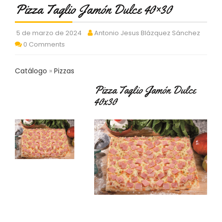
C
Pizza Taglio Jamón Dulce 40×30
T
O
5 de marzo de 2024
Antonio Jesus Blázquez Sánchez
:
0 Comments
9
3
7
Catálogo
Pizzas
6
2
Pizza Taglio Jamón Dulce
9
40x30
3
9
0
P
R
O
D
U
C
T
O