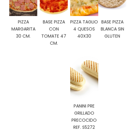
C
I
O
PIZZA
BASE PIZZA
PIZZA TAGLIO
BASE PIZZA
N
MARGARITA
CON
4 QUESOS
BLANCA SIN
E
S
30 CM.
TOMATE 47
40X30
GLUTEN
CM.
Á
R
E
A
C
L
I
E
PANINI PRE
N
GRILLADO
T
PRECOCIDO
E
REF. S5272
S