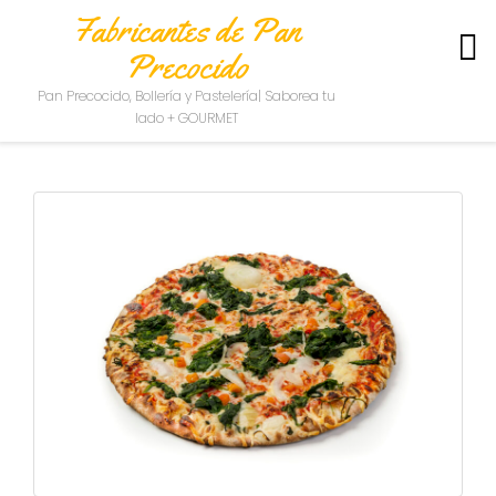
Fabricantes de Pan
Precocido
S
Pan Precocido, Bollería y Pastelería| Saborea tu
O
lado + GOURMET
B
R
E
N
O
S
O
T
R
O
S
C
O
N
T
A