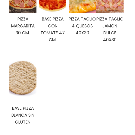
C
I
O
PIZZA
BASE PIZZA
PIZZA TAGLIO
PIZZA TAGLIO
N
MARGARITA
CON
4 QUESOS
JAMÓN
E
30 CM.
TOMATE 47
40X30
DULCE
S
CM.
40X30
Á
R
E
A
C
L
I
E
N
BASE PIZZA
T
BLANCA SIN
E
GLUTEN
S