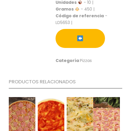
S
Unidades
- 10 |
Gramos
- 450 |
C
Código de referencia
-
A
LD5653 |
T
Á
L
O
G
O
G
Categoría
Pizzas
E
N
E
PRODUCTOS RELACIONADOS
R
A
L
P
R
O
M
O