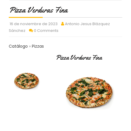
C
Pizza Verduras Fina
T
O
:
16 de noviembre de 2023
Antonio Jesus Blázquez
9
Sánchez
0 Comments
3
7
6
Catálogo
Pizzas
2
9
Pizza Verduras Fina
3
9
0
P
R
O
D
U
C
T
O