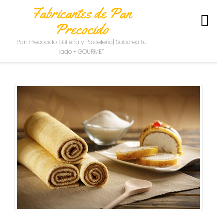
Fabricantes de Pan
Precocido
S
Pan Precocido, Bollería y Pastelería| Saborea tu
O
lado + GOURMET
B
R
E
N
O
S
O
T
R
O
S
C
O
N
T
A