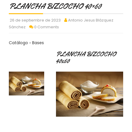
C
PLANCHA BIZCOCHO 40×60
T
O
26 de septiembre de 2023
Antonio Jesus Blázquez
:
Sánchez
0 Comments
9
3
7
Catálogo
Bases
6
2
PLANCHA BIZCOCHO
9
40x60
3
9
0
P
R
O
D
U
C
T
O