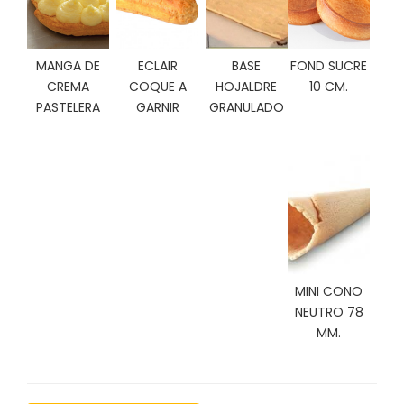
C
I
O
MANGA DE
ECLAIR
BASE
FOND SUCRE
N
CREMA
COQUE A
HOJALDRE
10 CM.
E
S
PASTELERA
GARNIR
GRANULADO
Á
R
E
A
C
L
I
MINI CONO
E
NEUTRO 78
N
MM.
T
E
S