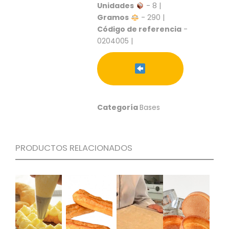
S
Unidades
- 8 |
Gramos
- 290 |
C
Código de referencia
-
A
0204005 |
T
Á
L
O
G
O
G
Categoría
Bases
E
N
E
R
PRODUCTOS RELACIONADOS
A
L
P
R
O
M
O