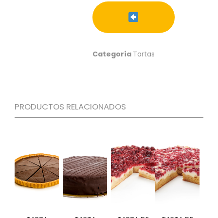
S
C
A
T
Á
Categoría
Tartas
L
O
G
O
G
PRODUCTOS RELACIONADOS
E
N
E
R
A
L
P
R
O
M
O