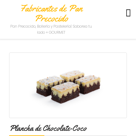
Fabricantes de Pan
Precocido
S
Pan Precocido, Bollería y Pastelería| Saborea tu
O
lado + GOURMET
B
R
E
N
O
S
O
T
R
O
S
C
O
N
Plancha de Chocolate-Coco
T
A