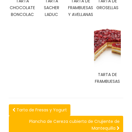
TARTA
TARTA
TARTA DE
TARTA DE
C
CHOCOLATE
SACHER
FRAMBUESAS
GROSELLAS
I
BONCOLAC
LADUC
Y AVELLANAS
O
N
E
S
Á
R
E
TARTA DE
A
FRAMBUESAS
C
L
I
E
N
Tarta de Fresas y Yogurt
T
E
Plancha de Cereza cubierta de Crujiente de
S
Mantequilla