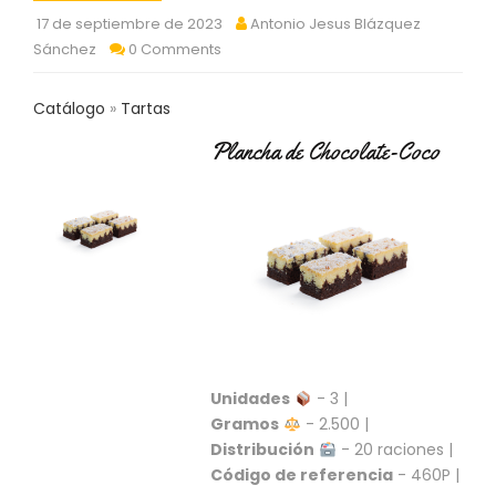
C
17 de septiembre de 2023
Antonio Jesus Blázquez
T
Sánchez
0 Comments
O
:
9
Catálogo
Tartas
3
7
Plancha de Chocolate-Coco
6
2
9
3
9
0
P
R
O
D
Unidades
- 3 |
U
Gramos
- 2.500 |
C
Distribución
- 20 raciones |
T
Código de referencia
- 460P |
O