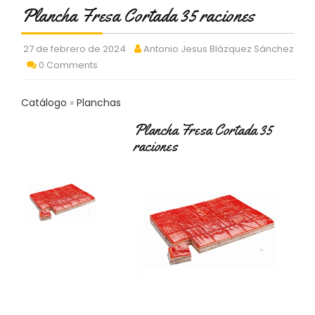
C
Plancha Fresa Cortada 35 raciones
T
O
27 de febrero de 2024
Antonio Jesus Blázquez Sánchez
:
9
0 Comments
3
7
Catálogo
Planchas
6
2
Plancha Fresa Cortada 35
9
raciones
3
9
0
P
R
O
D
U
C
T
O