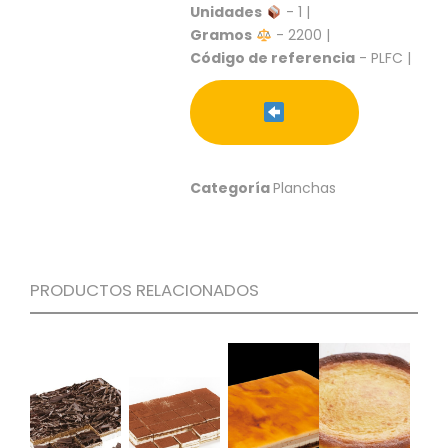
S
Unidades
- 1 |
Gramos
- 2200 |
C
Código de referencia
- PLFC |
A
T
Á
L
O
G
O
Categoría
Planchas
G
E
N
E
R
PRODUCTOS RELACIONADOS
A
L
P
R
O
M
O