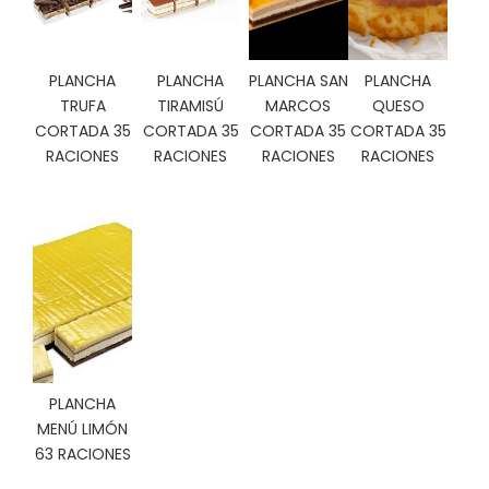
C
I
O
PLANCHA
PLANCHA
PLANCHA SAN
PLANCHA
N
TRUFA
TIRAMISÚ
MARCOS
QUESO
E
S
CORTADA 35
CORTADA 35
CORTADA 35
CORTADA 35
RACIONES
RACIONES
RACIONES
RACIONES
Á
R
E
A
C
L
I
E
N
PLANCHA
T
MENÚ LIMÓN
E
63 RACIONES
S