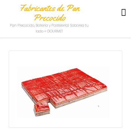
Fabricantes de Pan
Precocido
S
Pan Precocido, Bollería y Pastelería| Saborea tu
O
lado + GOURMET
B
R
E
N
O
S
O
T
R
O
S
C
O
N
T
A