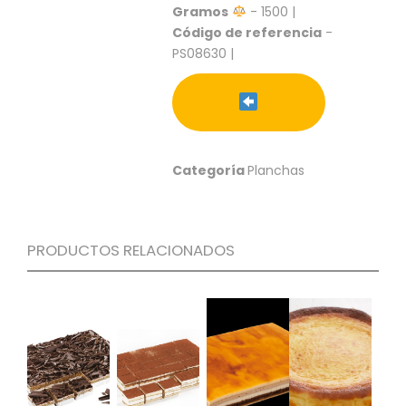
S
Gramos
- 1500 |
Código de referencia
-
C
PS08630 |
A
T
Á
L
O
G
O
Categoría
Planchas
G
E
N
E
PRODUCTOS RELACIONADOS
R
A
L
P
R
O
M
O