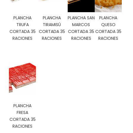
C
I
O
PLANCHA
PLANCHA
PLANCHA SAN
PLANCHA
N
TRUFA
TIRAMISÚ
MARCOS
QUESO
E
CORTADA 35
CORTADA 35
CORTADA 35
CORTADA 35
S
RACIONES
RACIONES
RACIONES
RACIONES
Á
R
E
A
C
L
I
E
PLANCHA
N
T
FRESA
E
CORTADA 35
S
RACIONES