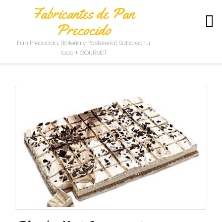
Fabricantes de Pan
Precocido
S
Pan Precocido, Bollería y Pastelería| Saborea tu
O
lado + GOURMET
B
R
E
N
O
S
O
T
R
O
S
C
O
N
T
A