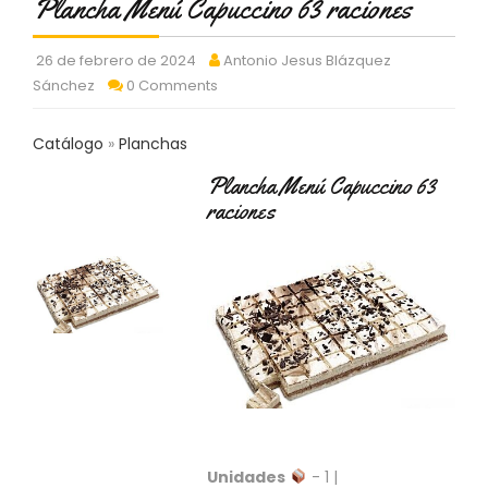
Plancha Menú Capuccino 63 raciones
C
T
O
26 de febrero de 2024
Antonio Jesus Blázquez
:
Sánchez
0 Comments
9
3
Catálogo
Planchas
7
6
Plancha Menú Capuccino 63
2
raciones
9
3
9
0
P
R
O
D
U
C
T
O
Unidades
- 1 |