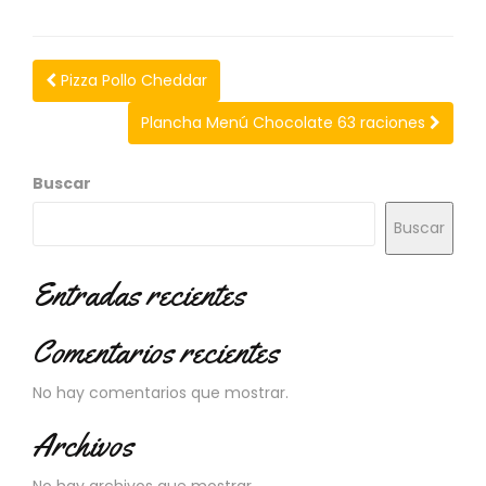
N
O
V
E
Pizza Pollo Cheddar
D
A
Plancha Menú Chocolate 63 raciones
D
E
Buscar
S
Buscar
Entradas recientes
Comentarios recientes
No hay comentarios que mostrar.
Archivos
No hay archivos que mostrar.