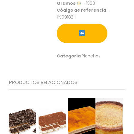
S
Gramos
- 1500 |
Código de referencia
-
C
PS09182 |
A
T
Á
L
O
G
O
Categoría
Planchas
G
E
N
E
PRODUCTOS RELACIONADOS
R
A
L
P
R
O
M
O