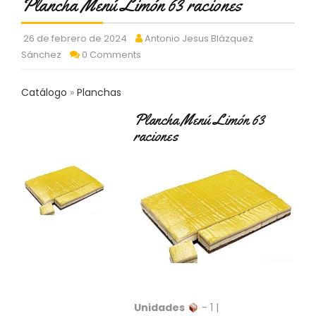
Plancha Menú Limón 63 raciones
C
T
O
26 de febrero de 2024
Antonio Jesus Blázquez
:
Sánchez
0 Comments
9
3
Catálogo
Planchas
7
6
Plancha Menú Limón 63
2
raciones
9
3
9
0
P
R
O
D
U
C
T
O
Unidades
- 1 |