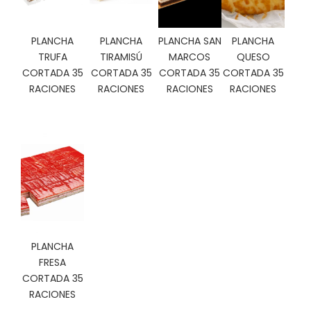
C
I
O
PLANCHA
PLANCHA
PLANCHA SAN
PLANCHA
N
TRUFA
TIRAMISÚ
MARCOS
QUESO
E
CORTADA 35
CORTADA 35
CORTADA 35
CORTADA 35
S
RACIONES
RACIONES
RACIONES
RACIONES
Á
R
E
A
C
L
I
E
PLANCHA
N
T
FRESA
E
CORTADA 35
S
RACIONES