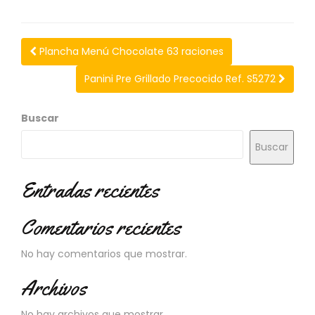
N
O
V
E
Plancha Menú Chocolate 63 raciones
D
A
Panini Pre Grillado Precocido Ref. S5272
D
E
Buscar
S
Buscar
Entradas recientes
Comentarios recientes
No hay comentarios que mostrar.
Archivos
No hay archivos que mostrar.