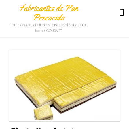
Fabricantes de Pan
Precocido
S
Pan Precocido, Bollería y Pastelería| Saborea tu
O
lado + GOURMET
B
R
E
N
O
S
O
T
R
O
S
C
O
N
T
A