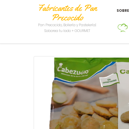
Fabricantes de Pan
SOBR
Precocido
Pan Precocido, Bollería y Pastelería|
Saborea tu lado + GOURMET