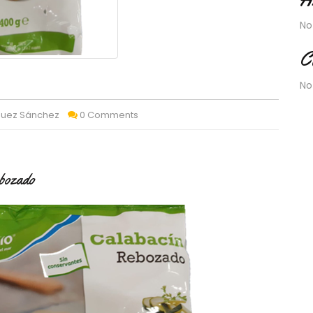
No
C
No
quez Sánchez
0 Comments
bozado