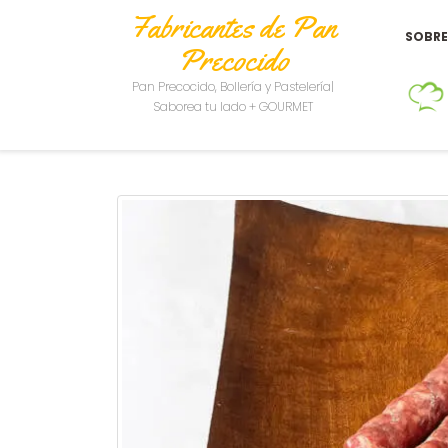
Fabricantes de Pan
SOBR
Precocido
Pan Precocido, Bollería y Pastelería|
Saborea tu lado + GOURMET