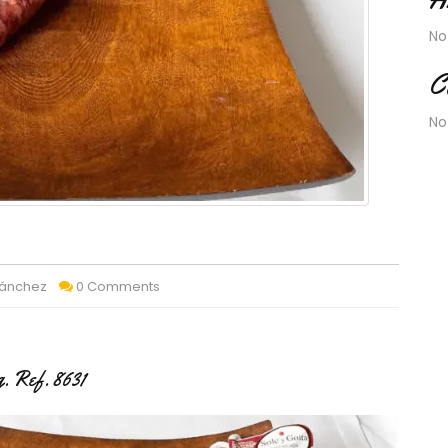
No
C
No
Sánchez
0 Comments
g. Ref. 8631