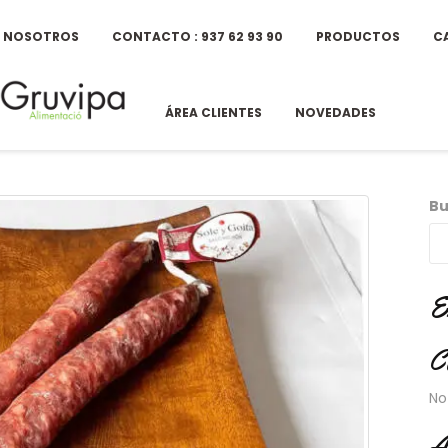
E NOSOTROS
CONTACTO : 937 62 93 90
PRODUCTOS
C
ÁREA CLIENTES
NOVEDADES
Bu
E
C
No
A