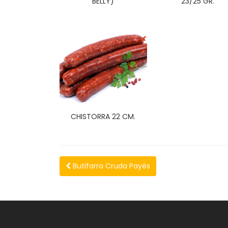
BELLY)
23/25 GR.
CHISTORRA 22 CM.
Butifarra Cruda Payés