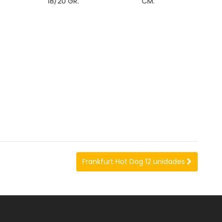
18/20 GR.
CM.
Frankfurt Hot Dog 12 unidades