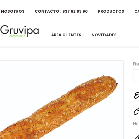
E NOSOTROS
CONTACTO : 937 62 93 90
PRODUCTOS
C
ÁREA CLIENTES
NOVEDADES
Bu
E
C
No
A