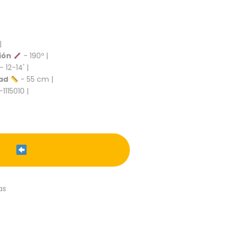
|
ión
- 190º |
- 12-14' |
ad
- 55 cm |
-1115010 |
as