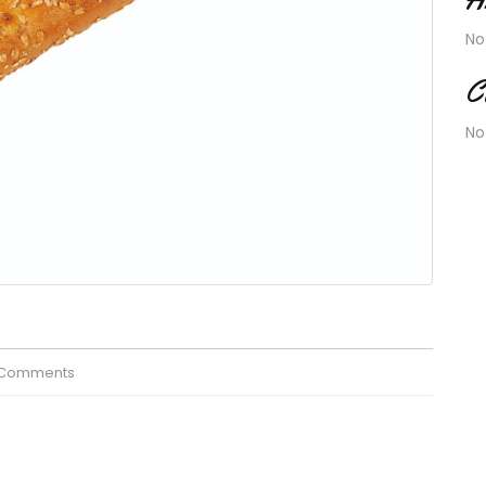
No
C
No
 Comments