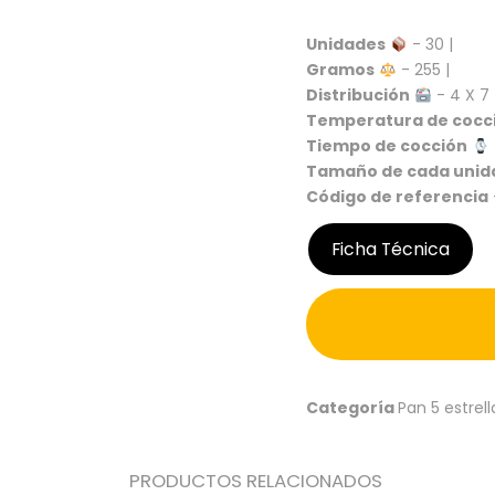
Unidades
- 30 |
Gramos
- 255 |
Distribución
- 4 X 7 
Temperatura de cocc
Tiempo de cocción
Tamaño de cada unid
Código de referencia
Ficha Técnica
Categoría
Pan 5 estrell
PRODUCTOS RELACIONADOS