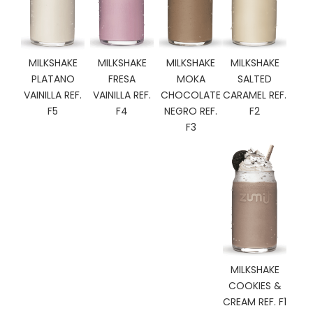
C
I
O
N
MILKSHAKE
MILKSHAKE
MILKSHAKE
MILKSHAKE
E
PLATANO
FRESA
MOKA
SALTED
S
VAINILLA REF.
VAINILLA REF.
CHOCOLATE
CARAMEL REF.
F5
F4
NEGRO REF.
F2
F3
Á
R
E
A
C
L
I
E
N
T
MILKSHAKE
E
COOKIES &
S
CREAM REF. F1