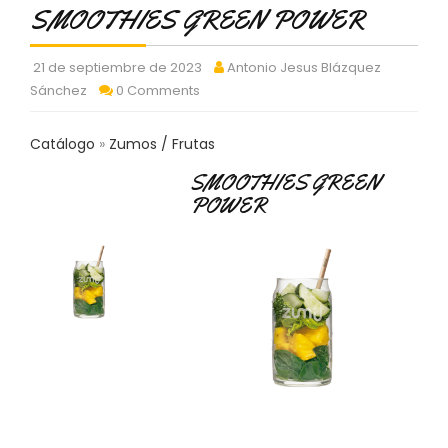
C
SMOOTHIES GREEN POWER
T
O
21 de septiembre de 2023
Antonio Jesus Blázquez
:
Sánchez
0 Comments
9
3
7
Catálogo
Zumos / Frutas
6
2
SMOOTHIES GREEN
9
POWER
3
9
0
P
R
O
D
U
C
T
O