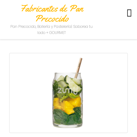
Fabricantes de Pan
Precocido
S
Pan Precocido, Bollería y Pastelería| Saborea tu
O
lado + GOURMET
B
R
E
N
O
S
O
T
R
O
S
C
O
N
T
A