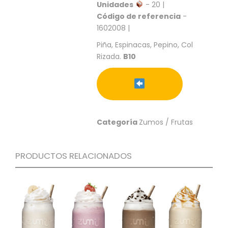
S
Unidades
- 20 |
Código de referencia
-
C
1602008 |
A
T
Piña, Espinacas, Pepino, Col
Á
Rizada.
B10
L
O
G
O
G
E
Categoría
Zumos / Frutas
N
E
R
PRODUCTOS RELACIONADOS
A
L
P
R
O
M
O