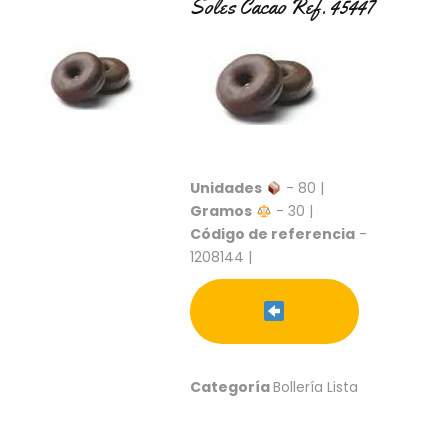
Soles Cacao Ref. 45447
C
T
O
:
9
3
7
6
2
Unidades
- 80 |
9
Gramos
- 30 |
3
9
Código de referencia
-
0
1208144 |
P
R
O
D
U
Categoría
Bollería Lista
C
T
O