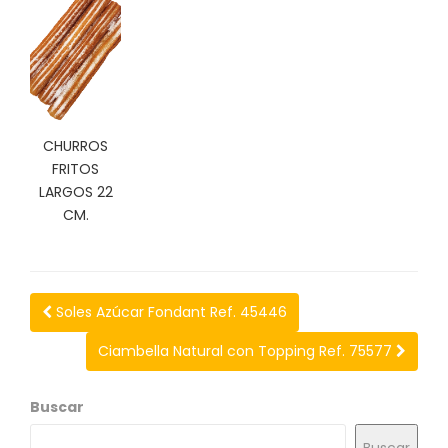
C
I
O
N
E
S
CHURROS
FRITOS
LARGOS 22
Á
CM.
R
E
A
C
L
Soles Azúcar Fondant Ref. 45446
I
E
Ciambella Natural con Topping Ref. 75577
N
T
E
Buscar
S