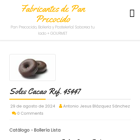
Fabricantes de Pan
Precocido
S
Pan Precocido, Bollería y Pastelería| Saborea tu
O
lado + GOURMET
B
R
E
N
O
S
O
T
R
Soles Cacao Ref. 45447
O
S
29 de agosto de 2024
Antonio Jesus Blázquez Sánchez
C
0 Comments
O
N
Catálogo
Bollería Lista
T
A