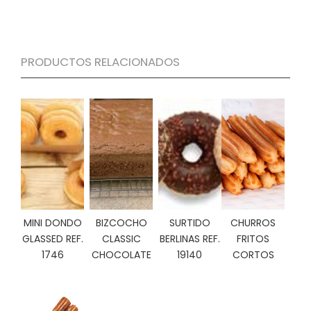
S
C
A
T
PRODUCTOS RELACIONADOS
Á
L
O
G
O
G
E
N
E
R
A
MINI DONDO
BIZCOCHO
SURTIDO
CHURROS
L
GLASSED REF.
CLASSIC
BERLINAS REF.
FRITOS
P
1746
CHOCOLATE
19140
CORTOS
R
O
M
O