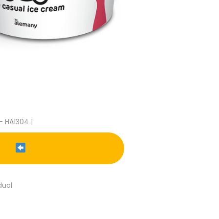
- HA1304 |
dual