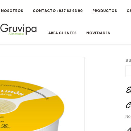
E NOSOTROS
CONTACTO : 937 62 93 90
PRODUCTOS
C
ÁREA CLIENTES
NOVEDADES
Bu
E
C
No
A