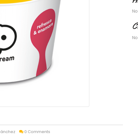
No
C
No
 Sánchez
0 Comments