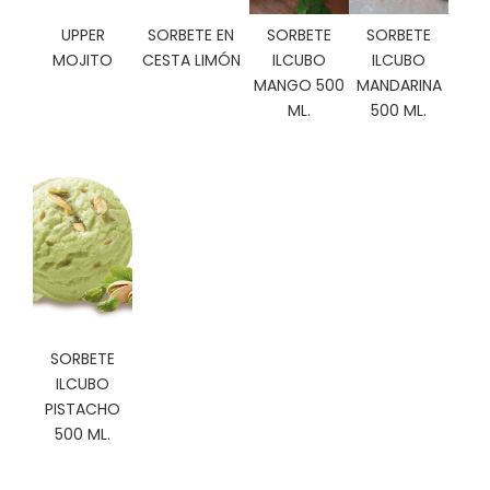
C
UPPER
SORBETE EN
SORBETE
SORBETE
I
MOJITO
CESTA LIMÓN
ILCUBO
ILCUBO
O
N
MANGO 500
MANDARINA
E
ML.
500 ML.
S
Á
R
E
A
C
L
I
SORBETE
E
ILCUBO
N
PISTACHO
T
E
500 ML.
S