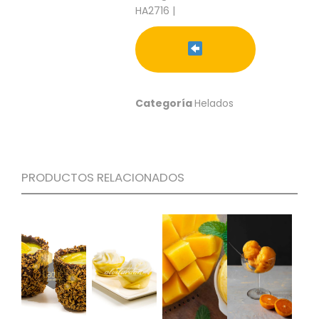
S
HA2716 |
C
A
T
Á
L
Categoría
Helados
O
G
O
G
E
N
PRODUCTOS RELACIONADOS
E
R
A
L
P
R
O
M
O