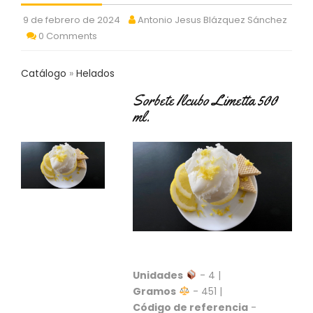
C
9 de febrero de 2024
Antonio Jesus Blázquez Sánchez
T
0 Comments
O
:
9
Catálogo
Helados
3
7
Sorbete Ilcubo Limetta 500
6
ml.
2
9
3
9
0
P
R
O
D
U
C
Unidades
- 4 |
T
Gramos
- 451 |
O
Código de referencia
-