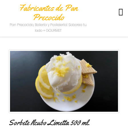
Fabricantes de Pan
Precocido
S
Pan Precocido, Bollería y Pastelería| Saborea tu
O
lado + GOURMET
B
R
E
N
O
S
O
T
R
O
S
C
O
N
T
Sorbete Ilcubo Limetta 500 ml.
A