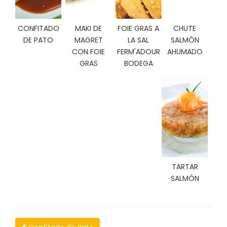
C
I
CONFITADO
MAKI DE
FOIE GRAS A
CHUTE
O
N
DE PATO
MAGRET
LA SAL
SALMÓN
E
CON FOIE
FERM'ADOUR
AHUMADO
S
GRAS
BODEGA
Á
R
E
A
C
L
I
TARTAR
E
SALMÓN
N
T
E
S