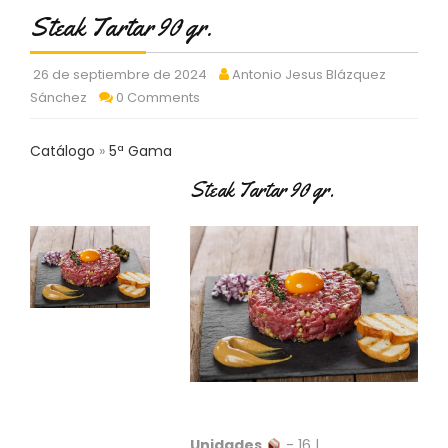
C
Steak Tartar 90 gr.
T
O
:
26 de septiembre de 2024
Antonio Jesus Blázquez
9
Sánchez
0 Comments
3
7
Catálogo
5ª Gama
6
2
Steak Tartar 90 gr.
9
3
9
0
P
R
O
D
U
C
T
O
Unidades
- 16 |