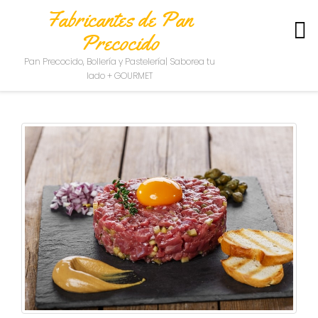
Fabricantes de Pan
Precocido
S
Pan Precocido, Bollería y Pastelería| Saborea tu
O
lado + GOURMET
B
R
E
N
O
S
O
T
R
O
S
C
O
N
T
A