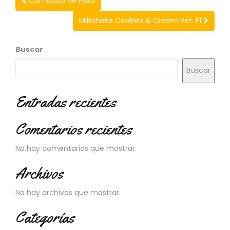
Confitado de Pato
N
O
Milkshake Cookies & Cream Ref. F1
V
E
D
Buscar
A
D
Buscar
E
S
Entradas recientes
Comentarios recientes
No hay comentarios que mostrar.
Archivos
No hay archivos que mostrar.
Categorías