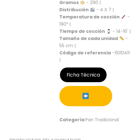
S
Gramos
- 290 |
Distribución
- 4 X 7 |
C
Temperatura de cocción
-
A
190º |
T
Tiempo de cocción
- 14-16' |
Á
Tamaño de cada unidad
-
L
O
55 cm |
G
Código de referencia
-11010411
O
|
G
E
Ficha Técnica
N
E
R
A
L
P
Categoría
Pan Tradicional
R
O
M
O