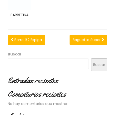
N
O
V
BARRETINA
E
D
A
D
E
Barra 1/2 Espiga
Baguette Super
S
Buscar
Buscar
Entradas recientes
Comentarios recientes
No hay comentarios que mostrar.