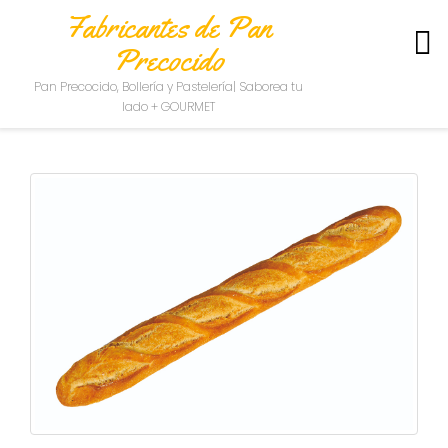
Fabricantes de Pan
Precocido
S
Pan Precocido, Bollería y Pastelería| Saborea tu
O
lado + GOURMET
B
R
E
N
O
S
O
T
R
O
S
C
O
N
T
A