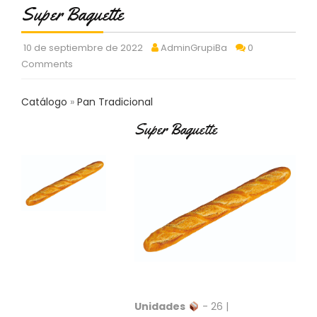
C
Super Baguette
T
O
10 de septiembre de 2022
AdminGrupiBa
0
:
Comments
9
3
7
Catálogo
Pan Tradicional
6
2
Super Baguette
9
3
9
0
P
R
O
D
U
C
T
O
Unidades
- 26 |