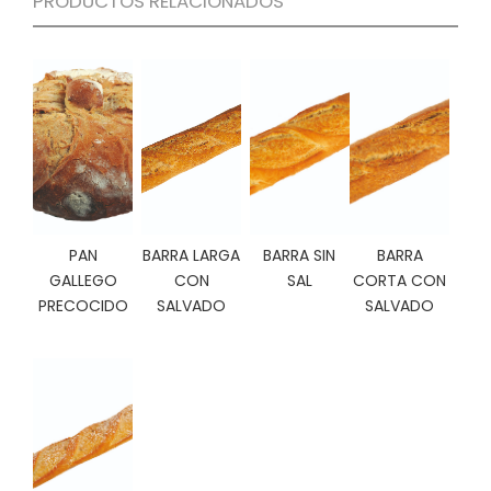
PRODUCTOS RELACIONADOS
C
I
O
N
E
S
Á
R
PAN
BARRA LARGA
BARRA SIN
BARRA
E
GALLEGO
CON
SAL
CORTA CON
A
C
PRECOCIDO
SALVADO
SALVADO
L
I
E
N
T
E
S