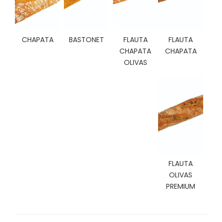
C
I
O
N
CHAPATA
BASTONET
FLAUTA
FLAUTA
E
CHAPATA
CHAPATA
S
OLIVAS
Á
R
E
A
C
L
I
FLAUTA
E
OLIVAS
N
PREMIUM
T
E
S