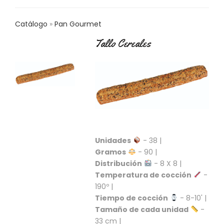
C
T
Catálogo
Pan Gourmet
O
:
Tallo Cereales
9
3
7
6
2
9
3
9
0
Unidades
- 38 |
P
Gramos
- 90 |
R
Distribución
- 8 X 8 |
O
Temperatura de cocción
-
D
190º |
U
C
Tiempo de cocción
- 8-10' |
T
Tamaño de cada unidad
-
O
33 cm |