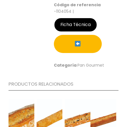
S
Código de referencia
-1104054 |
C
A
T
Ficha Técnica
Á
L
O
G
O
G
E
Categoría
Pan Gourmet
N
E
R
PRODUCTOS RELACIONADOS
A
L
P
R
O
M
O