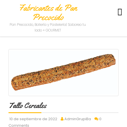
Fabricantes de Pan
Precocido
S
Pan Precocido, Bollería y Pastelería| Saborea tu
O
lado + GOURMET
B
R
E
N
O
S
O
T
R
O
S
C
Tallo Cereales
O
N
10 de septiembre de 2022
AdminGrupiBa
0
T
A
Comments