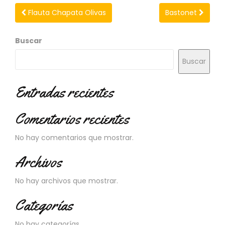
N
Flauta Chapata Olivas
Bastonet
O
V
E
Buscar
D
A
Buscar
D
E
S
Entradas recientes
Comentarios recientes
No hay comentarios que mostrar.
Archivos
No hay archivos que mostrar.
Categorías
No hay categorías