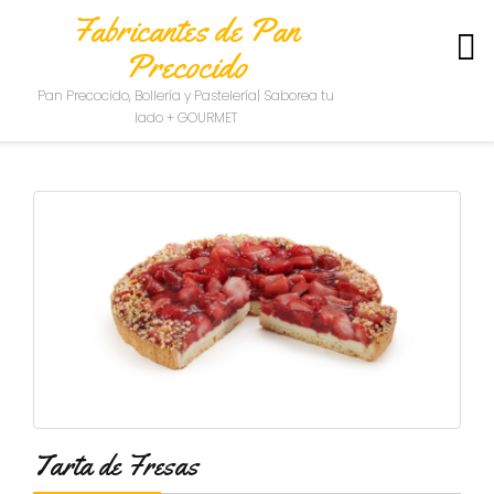
Fabricantes de Pan
Precocido
S
Pan Precocido, Bollería y Pastelería| Saborea tu
O
lado + GOURMET
B
R
E
N
O
S
O
T
R
O
S
C
O
N
Tarta de Fresas
T
A