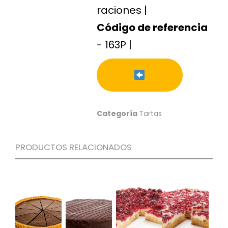
S
raciones |
C
Código de referencia
A
- 163P |
T
Á
L
O
G
O
G
Categoría
Tartas
E
N
E
R
PRODUCTOS RELACIONADOS
A
L
P
R
O
M
O