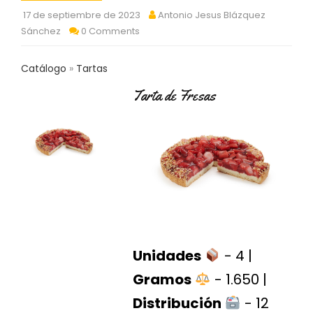
C
17 de septiembre de 2023
Antonio Jesus Blázquez
T
Sánchez
0 Comments
O
:
9
Catálogo
Tartas
3
7
Tarta de Fresas
6
2
9
3
9
0
P
R
O
D
Unidades
- 4 |
U
C
Gramos
- 1.650 |
T
Distribución
- 12
O