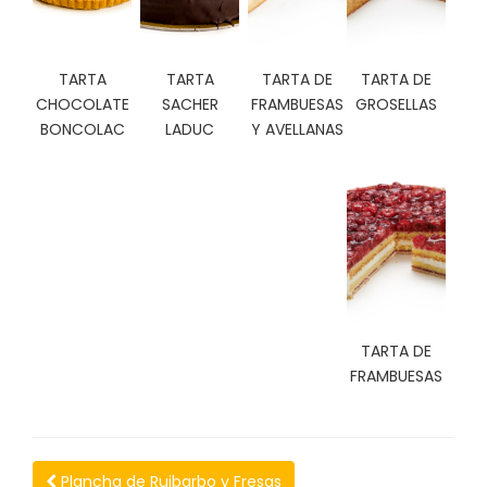
C
I
O
TARTA
TARTA
TARTA DE
TARTA DE
N
CHOCOLATE
SACHER
FRAMBUESAS
GROSELLAS
E
S
BONCOLAC
LADUC
Y AVELLANAS
Á
R
E
A
C
L
I
TARTA DE
E
FRAMBUESAS
N
T
E
S
Plancha de Ruibarbo y Fresas