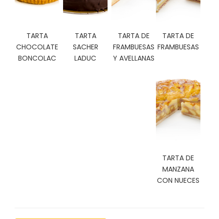
C
I
O
TARTA
TARTA
TARTA DE
TARTA DE
N
CHOCOLATE
SACHER
FRAMBUESAS
FRAMBUESAS
E
S
BONCOLAC
LADUC
Y AVELLANAS
Á
R
E
A
C
L
I
TARTA DE
E
MANZANA
N
CON NUECES
T
E
S