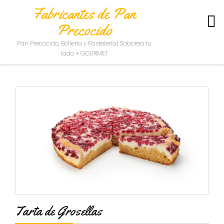
Fabricantes de Pan
Precocido
S
Pan Precocido, Bollería y Pastelería| Saborea tu
O
lado + GOURMET
B
R
E
N
O
S
O
T
R
O
S
C
O
N
Tarta de Grosellas
T
A