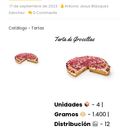
C
17 de septiembre de 2023
Antonio Jesus Blázquez
T
Sánchez
0 Comments
O
:
9
Catálogo
Tartas
3
7
Tarta de Grosellas
6
2
9
3
9
0
P
R
O
D
Unidades
- 4 |
U
C
Gramos
- 1.400 |
T
Distribución
- 12
O