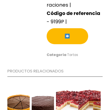
S
raciones |
C
Código de referencia
A
- 9199P |
T
Á
L
O
G
O
G
Categoría
Tartas
E
N
E
R
PRODUCTOS RELACIONADOS
A
L
P
R
O
M
O