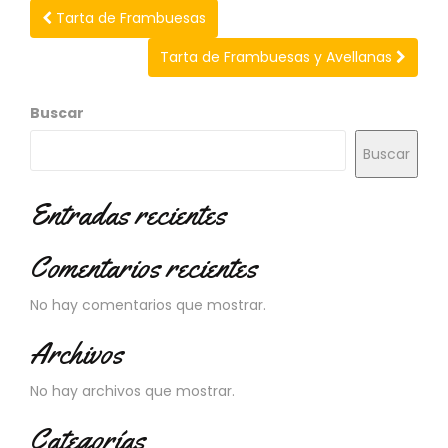
N
Tarta de Frambuesas
O
V
Tarta de Frambuesas y Avellanas
E
D
A
Buscar
D
E
Buscar
S
Entradas recientes
Comentarios recientes
No hay comentarios que mostrar.
Archivos
No hay archivos que mostrar.
Categorías