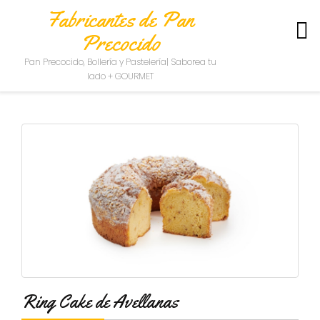
Fabricantes de Pan
Precocido
S
Pan Precocido, Bollería y Pastelería| Saborea tu
O
lado + GOURMET
B
R
E
N
O
S
O
T
R
O
S
C
O
N
Ring Cake de Avellanas
T
A