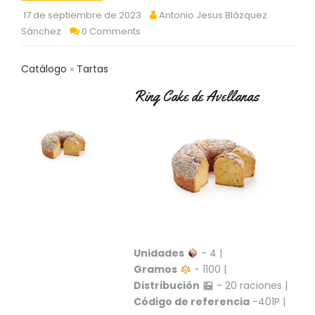
C
17 de septiembre de 2023
Antonio Jesus Blázquez
T
Sánchez
0 Comments
O
:
9
Catálogo
Tartas
3
7
Ring Cake de Avellanas
6
2
9
3
9
0
P
R
O
D
Unidades
- 4 |
U
Gramos
- 1100 |
C
Distribución
- 20 raciones |
T
Código de referencia
-401P |
O