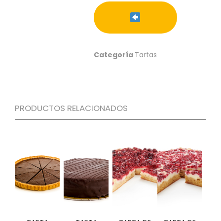
S
C
A
T
Á
Categoría
Tartas
L
O
G
O
G
PRODUCTOS RELACIONADOS
E
N
E
R
A
L
P
R
O
M
O