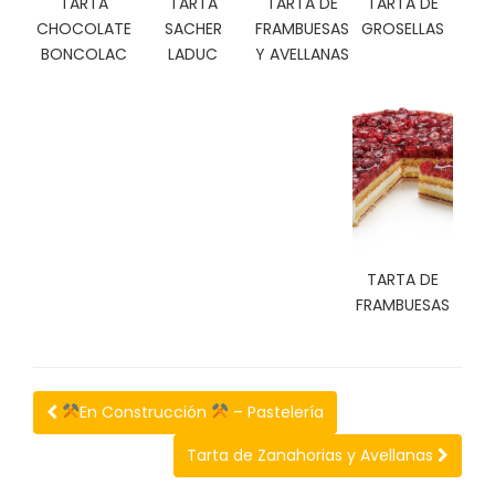
TARTA
TARTA
TARTA DE
TARTA DE
C
CHOCOLATE
SACHER
FRAMBUESAS
GROSELLAS
I
BONCOLAC
LADUC
Y AVELLANAS
O
N
E
S
Á
R
E
TARTA DE
A
FRAMBUESAS
C
L
I
E
N
En Construcción
– Pastelería
T
E
Tarta de Zanahorias y Avellanas
S