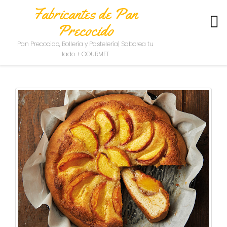
Fabricantes de Pan
Precocido
S
Pan Precocido, Bollería y Pastelería| Saborea tu
O
lado + GOURMET
B
R
E
N
O
S
O
T
R
O
S
C
O
N
T
A