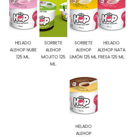
C
I
O
N
E
S
HELADO
SORBETE
SORBETE
HELADO
ALEHOP NUBE
ALEHOP
ALEHOP
ALEHOP NATA
125 ML.
MOJITO 125
LIMÓN 125 ML.
FRESA 125 ML.
Á
ML.
R
E
A
C
L
I
E
N
T
E
HELADO
S
ALEHOP