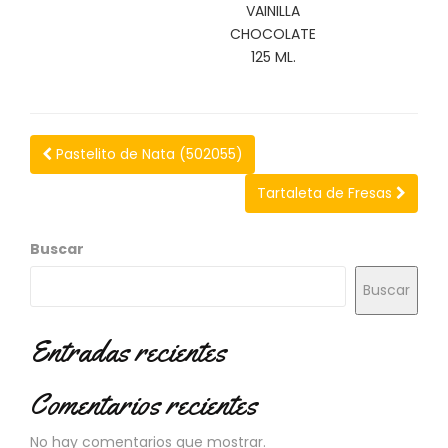
N
VAINILLA
O
CHOCOLATE
V
125 ML.
E
D
A
D
E
Pastelito de Nata (502055)
S
Tartaleta de Fresas
Buscar
Buscar
Entradas recientes
Comentarios recientes
No hay comentarios que mostrar.