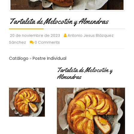
C
T
O
Tartaleta de Melocotón y Almendras
:
9
3
20 de noviembre de 2023
Antonio Jesus Blázquez
7
Sánchez
0 Comments
6
2
9
Catálogo
Postre Individual
3
Tartaleta de Melocotón y
9
0
Almendras
P
R
O
D
U
C
T
O