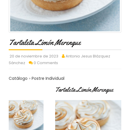
C
T
O
:
9
3
7
Tartaleta Limón Merengue
6
2
9
20 de noviembre de 2023
Antonio Jesus Blázquez
3
Sánchez
0 Comments
9
0
Catálogo
Postre Individual
P
Tartaleta Limón Merengue
R
O
D
U
C
T
O