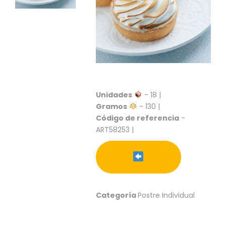
S
C
A
T
Á
L
O
G
O
Unidades
- 18 |
G
Gramos
- 130 |
E
Código de referencia
-
N
ART58253 |
E
R
A
L
P
R
Categoría
Postre Individual
O
M
O