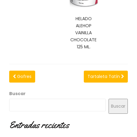
N
O
V
HELADO
E
ALEHOP
D
VAINILLA
A
D
CHOCOLATE
E
125 ML.
S
Gofres
Tartaleta Tatín
Buscar
Buscar
Entradas recientes