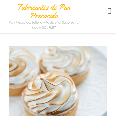
Fabricantes de Pan
Precocido
S
Pan Precocido, Bollería y Pastelería| Saborea tu
O
lado + GOURMET
B
R
E
N
O
S
O
T
R
O
S
C
O
N
T
A