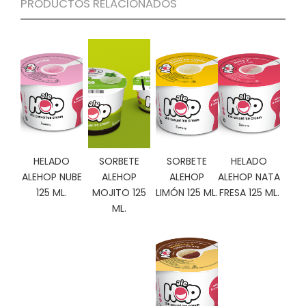
PRODUCTOS RELACIONADOS
C
I
O
N
E
S
Á
R
HELADO
SORBETE
SORBETE
HELADO
E
A
ALEHOP NUBE
ALEHOP
ALEHOP
ALEHOP NATA
C
125 ML.
MOJITO 125
LIMÓN 125 ML.
FRESA 125 ML.
L
ML.
I
E
N
T
E
S