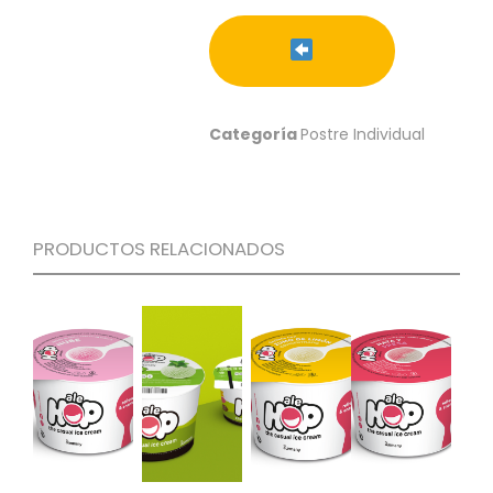
S
C
A
T
Á
Categoría
Postre Individual
L
O
G
O
G
PRODUCTOS RELACIONADOS
E
N
E
R
A
L
P
R
O
M
O