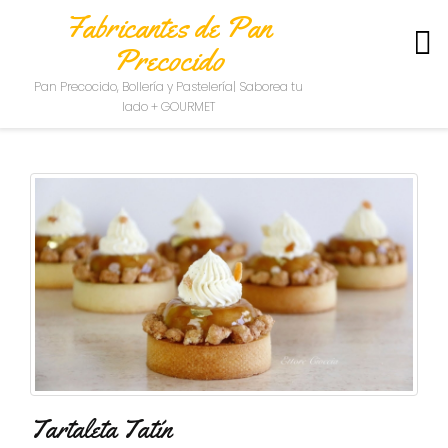
Fabricantes de Pan
Precocido
S
Pan Precocido, Bollería y Pastelería| Saborea tu
O
lado + GOURMET
B
R
E
N
O
S
O
T
R
O
S
C
O
N
T
Tartaleta Tatín
A