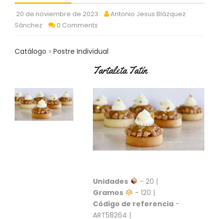
C
20 de noviembre de 2023
Antonio Jesus Blázquez
T
Sánchez
0 Comments
O
:
9
Catálogo
Postre Individual
3
7
Tartaleta Tatín
6
2
9
3
9
0
P
R
O
D
Unidades
- 20 |
U
C
Gramos
- 120 |
T
Código de referencia
-
O
ART58264 |