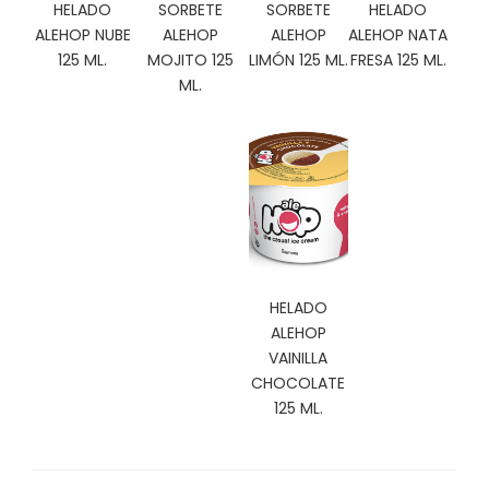
HELADO
SORBETE
SORBETE
HELADO
C
ALEHOP NUBE
ALEHOP
ALEHOP
ALEHOP NATA
I
125 ML.
MOJITO 125
LIMÓN 125 ML.
FRESA 125 ML.
O
N
ML.
E
S
Á
R
E
A
C
HELADO
L
ALEHOP
I
VAINILLA
E
CHOCOLATE
N
125 ML.
T
E
S