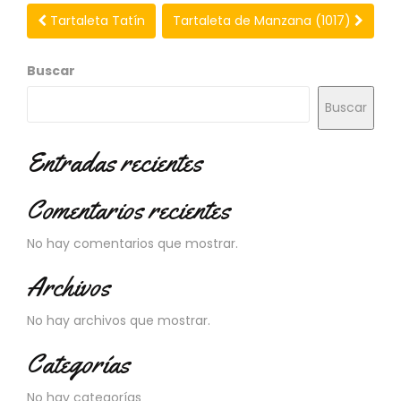
N
Tartaleta Tatín
Tartaleta de Manzana (1017)
O
V
E
Buscar
D
A
Buscar
D
E
S
Entradas recientes
Comentarios recientes
No hay comentarios que mostrar.
Archivos
No hay archivos que mostrar.
Categorías
No hay categorías