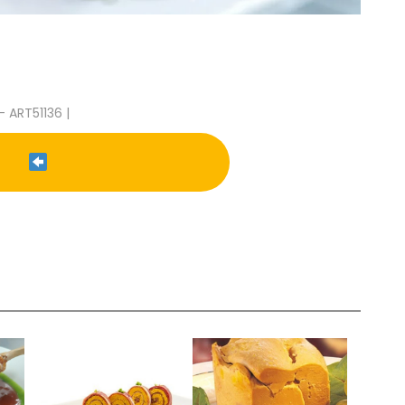
- ART51136 |