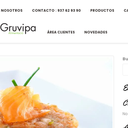
E NOSOTROS
CONTACTO : 937 62 93 90
PRODUCTOS
C
ÁREA CLIENTES
NOVEDADES
Bu
E
C
No
A