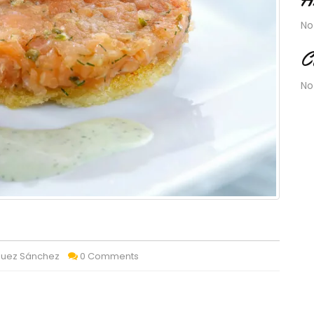
No
C
No
quez Sánchez
0 Comments