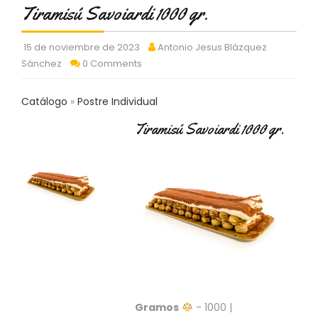
C
Tiramisú Savoiardi 1000 gr.
T
O
15 de noviembre de 2023
Antonio Jesus Blázquez
:
Sánchez
0 Comments
9
3
7
Catálogo
Postre Individual
6
2
Tiramisú Savoiardi 1000 gr.
9
3
9
0
P
R
O
D
U
C
T
Gramos
- 1000 |
O