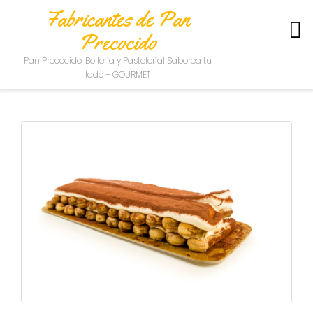
Fabricantes de Pan
Precocido
S
Pan Precocido, Bollería y Pastelería| Saborea tu
O
lado + GOURMET
B
R
E
N
O
S
O
T
R
O
S
C
O
N
T
A