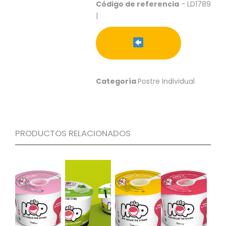
S
Código de referencia
- LD1789
|
C
A
T
Á
L
O
Categoría
Postre Individual
G
O
G
E
N
PRODUCTOS RELACIONADOS
E
R
A
L
P
R
O
M
O