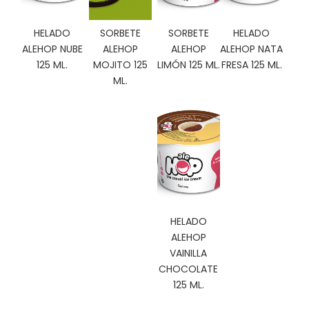
C
I
HELADO
SORBETE
SORBETE
HELADO
O
ALEHOP NUBE
ALEHOP
ALEHOP
ALEHOP NATA
N
125 ML.
MOJITO 125
LIMÓN 125 ML.
FRESA 125 ML.
E
S
ML.
Á
R
E
A
C
L
I
HELADO
E
ALEHOP
N
VAINILLA
T
CHOCOLATE
E
125 ML.
S