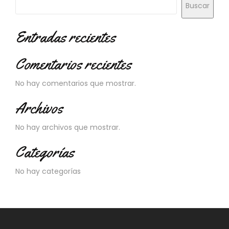
Buscar
C
I
O
Entradas recientes
N
E
Comentarios recientes
S
No hay comentarios que mostrar.
Á
Archivos
R
E
No hay archivos que mostrar.
A
C
Categorías
L
I
No hay categorías
E
N
T
E
S