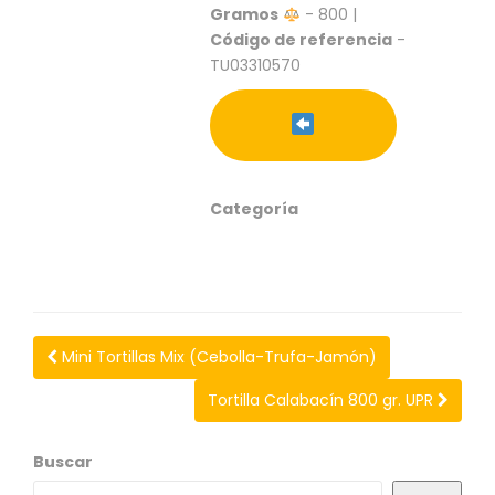
S
Gramos
- 800 |
Código de referencia
-
C
TU03310570
A
T
Á
L
O
G
O
Categoría
G
E
N
E
R
A
Mini Tortillas Mix (Cebolla-Trufa-Jamón)
L
Tortilla Calabacín 800 gr. UPR
P
R
O
Buscar
M
O