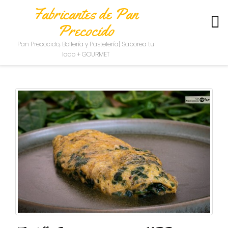
Fabricantes de Pan
Precocido
S
Pan Precocido, Bollería y Pastelería| Saborea tu
O
lado + GOURMET
B
R
E
N
O
S
O
T
R
O
S
C
O
N
T
A