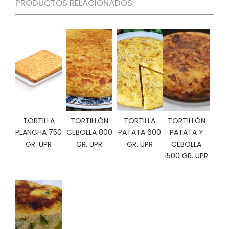
PRODUCTOS RELACIONADOS
C
I
O
N
E
S
Á
R
TORTILLA
TORTILLÓN
TORTILLA
TORTILLÓN
E
A
PLANCHA 750
CEBOLLA 800
PATATA 600
PATATA Y
C
GR. UPR
GR. UPR
GR. UPR
CEBOLLA
L
1500 GR. UPR
I
E
N
T
E
S