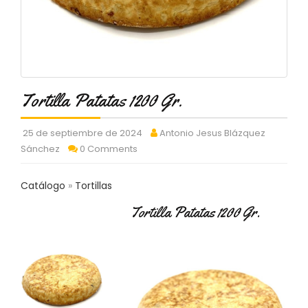
C
T
O
:
9
3
7
Tortilla Patatas 1200 Gr.
6
2
9
25 de septiembre de 2024
Antonio Jesus Blázquez
3
Sánchez
0 Comments
9
0
Catálogo
Tortillas
P
Tortilla Patatas 1200 Gr.
R
O
D
U
C
T
O