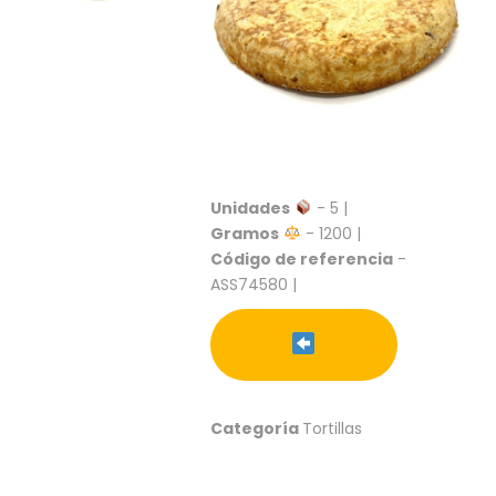
S
C
A
T
Á
L
O
G
O
Unidades
- 5 |
G
Gramos
- 1200 |
E
Código de referencia
-
N
ASS74580 |
E
R
A
L
P
R
Categoría
Tortillas
O
M
O