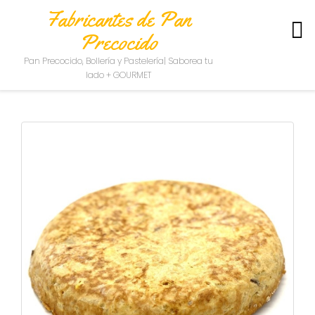
Fabricantes de Pan
Precocido
S
Pan Precocido, Bollería y Pastelería| Saborea tu
O
lado + GOURMET
B
R
E
N
O
S
O
T
R
O
S
C
O
N
T
A