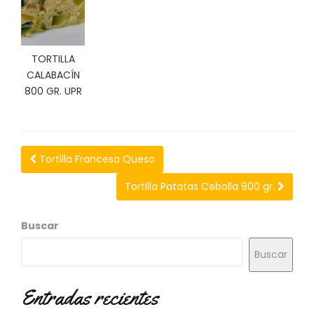
N
O
V
E
TORTILLA
D
CALABACÍN
A
D
800 GR. UPR
E
S
Tortilla Francesa Queso
Tortilla Patatas Cebolla 800 gr.
Buscar
Buscar
Entradas recientes