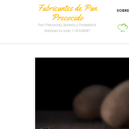
Fabricantes de Pan
SOBR
Precocido
Pan Precocido, Bollería y Pastelería|
Saborea tu lado + GOURMET