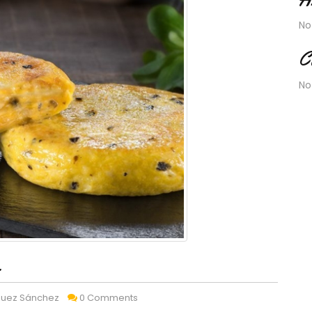
No
C
No
.
quez Sánchez
0 Comments