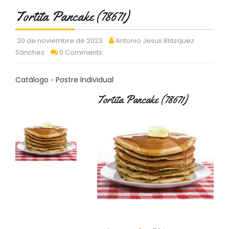
C
Tortita Pancake (78671)
T
O
:
20 de noviembre de 2023
Antonio Jesus Blázquez
9
Sánchez
0 Comments
3
7
6
Catálogo
Postre Individual
2
Tortita Pancake (78671)
9
3
9
0
P
R
O
D
U
C
T
O