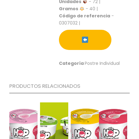
S
Unidades
- 72 |
Gramos
- 40 |
C
Código de referencia
-
A
0307032 |
T
Á
L
O
G
O
Categoría
Postre Individual
G
E
N
E
PRODUCTOS RELACIONADOS
R
A
L
P
R
O
M
O