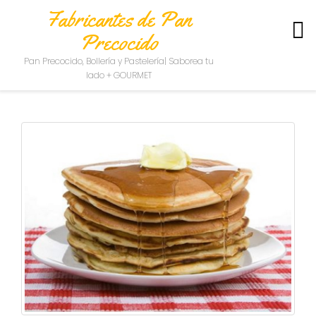
Fabricantes de Pan
Precocido
S
Pan Precocido, Bollería y Pastelería| Saborea tu
O
lado + GOURMET
B
R
E
N
O
S
O
T
R
O
S
C
O
N
T
A