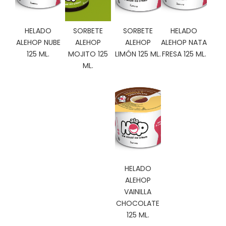
C
I
O
HELADO
SORBETE
SORBETE
HELADO
N
ALEHOP NUBE
ALEHOP
ALEHOP
ALEHOP NATA
E
125 ML.
MOJITO 125
LIMÓN 125 ML.
FRESA 125 ML.
S
ML.
Á
R
E
A
C
L
I
HELADO
E
ALEHOP
N
T
VAINILLA
E
CHOCOLATE
S
125 ML.