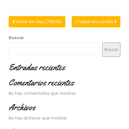
N
O
V
E
Gofre de Lieja (76645)
Creppe Azucarada
D
A
D
Buscar
E
S
Buscar
Entradas recientes
Comentarios recientes
No hay comentarios que mostrar.
Archivos
No hay archivos que mostrar.