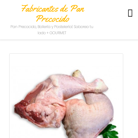
Fabricantes de Pan
Precocido
S
Pan Precocido, Bollería y Pastelería| Saborea tu
O
lado + GOURMET
B
R
E
N
O
S
O
T
R
O
S
C
O
N
T
A