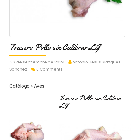
C
T
O
:
9
3
7
Trasero Pollo sin Calibrar LG
6
2
9
23 de septiembre de 2024
Antonio Jesus Blázquez
3
Sánchez
0 Comments
9
0
Catálogo
Aves
P
Trasero Pollo sin Calibrar
R
O
LG
D
U
C
T
O