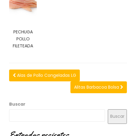
N
O
V
E
D
PECHUGA
A
POLLO
D
E
FILETEADA
S
Alas de Pollo Congeladas LG
Alitas Barbacoa Bolsa
Buscar
Buscar
Entradas recientes