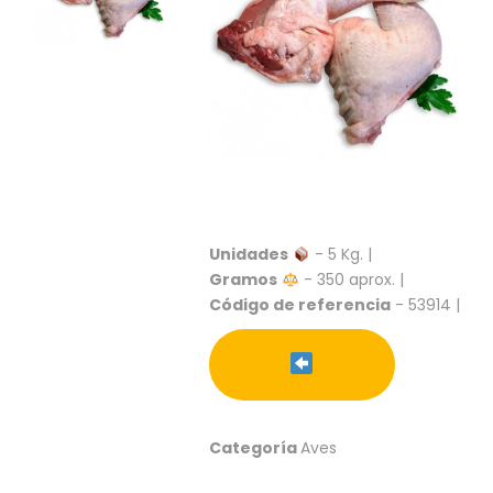
S
C
A
T
Á
L
O
G
O
G
E
Unidades
- 5 Kg. |
N
Gramos
- 350 aprox. |
E
Código de referencia
- 53914 |
R
A
L
P
R
O
Categoría
Aves
M
O