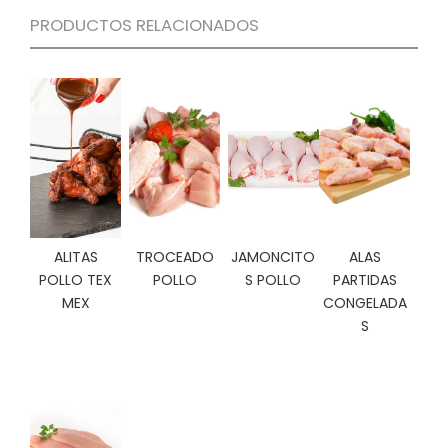
C
PRODUCTOS RELACIONADOS
I
O
N
E
S
Á
R
E
ALITAS
TROCEADO
JAMONCITO
ALAS
A
C
POLLO TEX
POLLO
S POLLO
PARTIDAS
L
MEX
CONGELADA
I
S
E
N
T
E
S