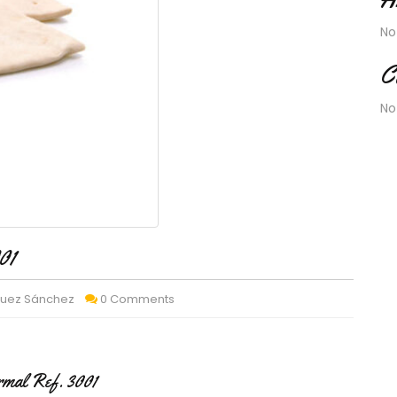
No
C
No
01
quez Sánchez
0 Comments
rmal Ref. 3001