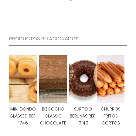
S
C
A
T
Á
L
PRODUCTOS RELACIONADOS
O
G
O
G
E
N
E
R
A
L
MINI DONDO
BIZCOCHO
SURTIDO
CHURROS
P
GLASSED REF.
CLASSIC
BERLINAS REF.
FRITOS
R
O
1746
CHOCOLATE
19140
CORTOS
M
O