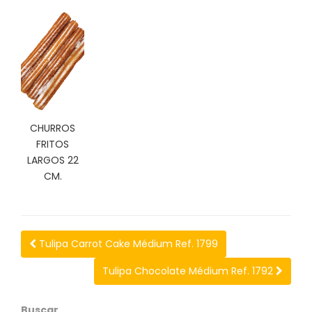
C
I
O
N
E
S
CHURROS
Á
FRITOS
R
LARGOS 22
E
CM.
A
C
L
I
E
Tulipa Carrot Cake Médium Ref. 1799
N
T
Tulipa Chocolate Médium Ref. 1792
E
S
Buscar