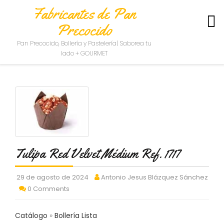
Fabricantes de Pan
Precocido
S
Pan Precocido, Bollería y Pastelería| Saborea tu
O
lado + GOURMET
B
R
E
N
O
S
O
T
R
O
Tulipa Red Velvet Médium Ref. 1717
S
29 de agosto de 2024
Antonio Jesus Blázquez Sánchez
C
0 Comments
O
N
T
Catálogo
Bollería Lista
A