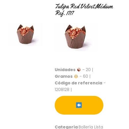
C
Tulipa Red Velvet Médium
T
Ref. 1717
O
:
9
3
7
6
2
9
3
9
Unidades
- 20 |
0
Gramos
- 60 |
Código de referencia
-
P
1208128 |
R
O
D
U
C
T
O
Categoría
Bollería Lista