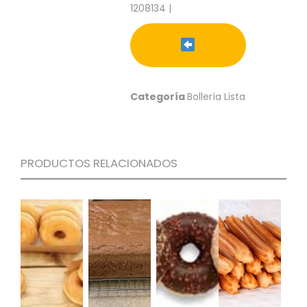
S
1208134 |
C
A
T
Á
L
Categoría
Bollería Lista
O
G
O
G
E
PRODUCTOS RELACIONADOS
N
E
R
A
L
P
R
O
M
O