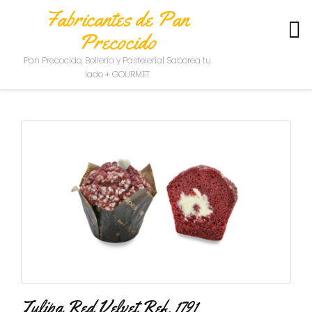
Fabricantes de Pan
Precocido
S
Pan Precocido, Bollería y Pastelería| Saborea tu
O
lado + GOURMET
B
R
E
N
O
S
O
T
R
O
S
C
O
N
T
Tulipa Red Velvet Ref. 1791
A