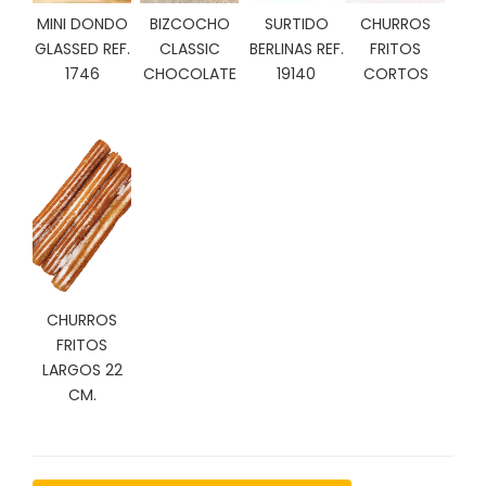
C
MINI DONDO
BIZCOCHO
SURTIDO
CHURROS
I
GLASSED REF.
CLASSIC
BERLINAS REF.
FRITOS
O
1746
CHOCOLATE
19140
CORTOS
N
E
S
Á
R
E
A
C
CHURROS
L
I
FRITOS
E
LARGOS 22
N
CM.
T
E
S