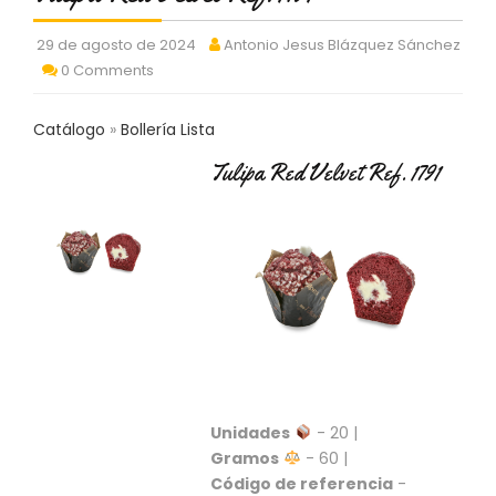
C
T
29 de agosto de 2024
Antonio Jesus Blázquez Sánchez
O
0 Comments
:
9
3
Catálogo
Bollería Lista
7
Tulipa Red Velvet Ref. 1791
6
2
9
3
9
0
P
R
O
D
U
Unidades
- 20 |
C
T
Gramos
- 60 |
O
Código de referencia
-