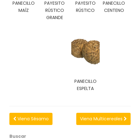
N
PANECILLO
PAYESITO
PAYESITO
PANECILLO
O
MAÍZ
RÚSTICO
RÚSTICO
CENTENO
V
GRANDE
E
D
A
D
E
S
PANECILLO
ESPELTA
Viena Sésamo
Viena Multicereales
Buscar