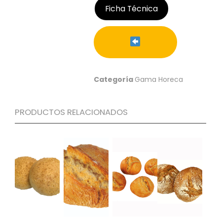
Ficha Técnica
C
I
O
N
E
S
Categoría
Gama Horeca
Á
R
PRODUCTOS RELACIONADOS
E
A
C
L
I
E
N
T
E
S