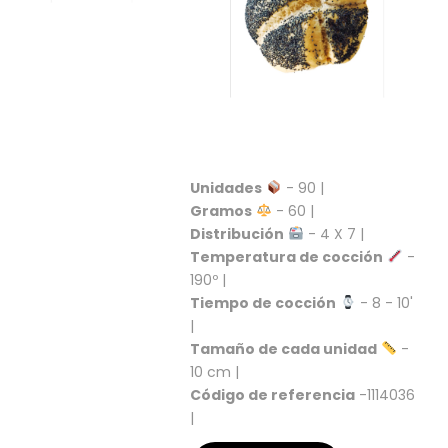
S
C
A
T
Á
L
O
G
O
Unidades
- 90 |
G
Gramos
- 60 |
E
Distribución
- 4 X 7 |
N
Temperatura de cocción
-
E
190º |
R
Tiempo de cocción
- 8 - 10'
A
L
|
Tamaño de cada unidad
-
P
10 cm |
R
Código de referencia
-1114036
O
|
M
O