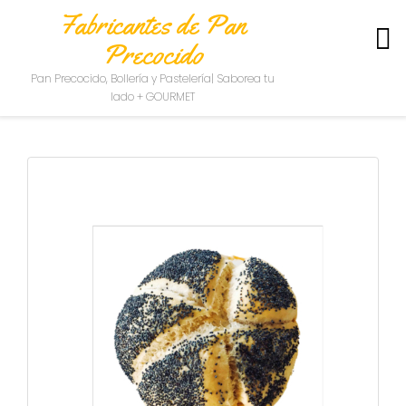
Fabricantes de Pan
Precocido
S
Pan Precocido, Bollería y Pastelería| Saborea tu
O
lado + GOURMET
B
R
E
N
O
S
O
T
R
O
S
C
O
N
T
A