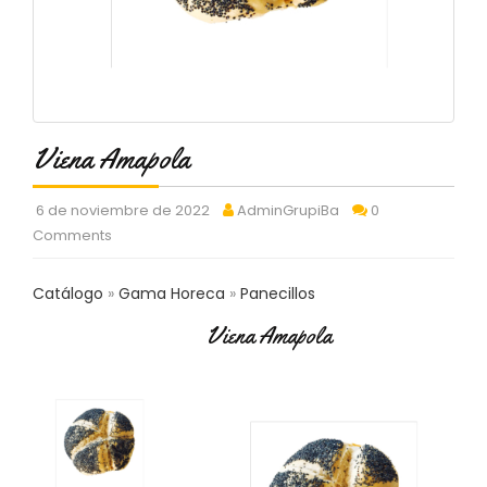
C
T
O
:
9
3
7
Viena Amapola
6
2
9
6 de noviembre de 2022
AdminGrupiBa
0
3
Comments
9
0
Catálogo
Gama Horeca
Panecillos
P
Viena Amapola
R
O
D
U
C
T
O