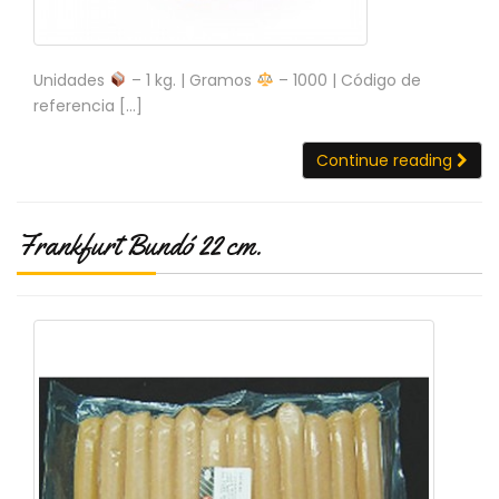
N
O
V
E
Unidades
– 1 kg. | Gramos
– 1000 | Código de
D
referencia […]
A
D
Continue reading
E
S
Frankfurt Bundó 22 cm.