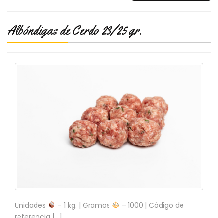
S
C
Albóndigas de Cerdo 23/25 gr.
A
T
Á
L
O
G
O
G
E
N
E
R
A
L
P
R
O
Unidades
– 1 kg. | Gramos
– 1000 | Código de
M
referencia […]
O