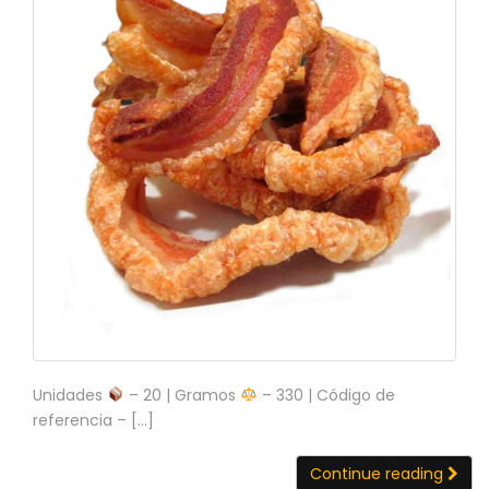
C
T
O
:
9
3
7
6
2
9
3
9
0
P
R
O
D
Unidades
– 20 | Gramos
– 330 | Código de
U
referencia – […]
C
T
O
Continue reading