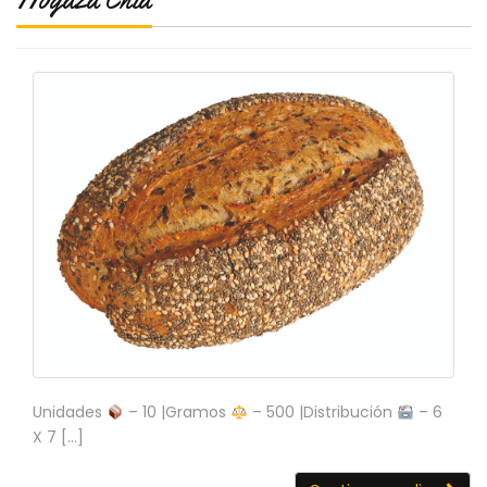
C
I
O
N
E
S
Á
R
E
A
C
L
I
E
N
T
Unidades
– 10 |Gramos
– 500 |Distribución
– 6
E
X 7 […]
S