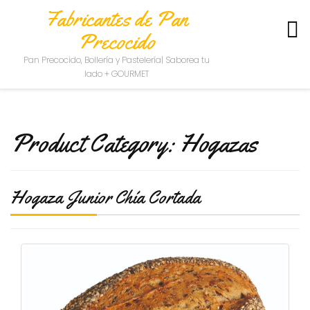
Fabricantes de Pan
Precocido
S
Pan Precocido, Bollería y Pastelería| Saborea tu
O
lado + GOURMET
B
R
E
N
Product Category:
Hogazas
O
S
O
T
Hogaza Junior Chía Cortada
R
O
S
C
O
N
T
A