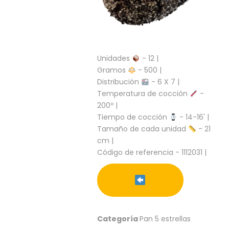
S
C
A
T
Á
Unidades
- 12 |
L
Gramos
- 500 |
O
Distribución
- 6 X 7 |
G
Temperatura de cocción
-
O
G
200º |
E
Tiempo de cocción
- 14-16' |
N
Tamaño de cada unidad
- 21
E
cm |
R
Código de referencia - 1112031 |
A
L
P
R
O
M
Categoría
Pan 5 estrellas
O