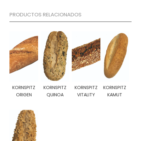
C
I
PRODUCTOS RELACIONADOS
O
N
E
S
Á
R
E
A
C
KORNSPITZ
KORNSPITZ
KORNSPITZ
KORNSPITZ
L
ORIGEN
QUINOA
VITALITY
KAMUT
I
E
N
T
E
S