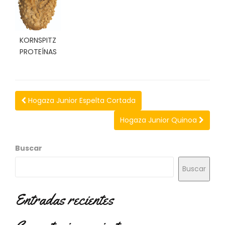
N
O
V
E
KORNSPITZ
D
PROTEÍNAS
A
D
E
S
Hogaza Junior Espelta Cortada
Hogaza Junior Quinoa
Buscar
Buscar
Entradas recientes