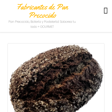
Fabricantes de Pan
Precocido
S
Pan Precocido, Bollería y Pastelería| Saborea tu
O
lado + GOURMET
B
R
E
N
O
S
O
T
R
O
S
C
O
N
T
A