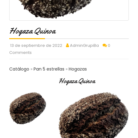
C
T
O
:
9
Hogaza Quinoa
3
7
13 de septiembre de 2022
AdminGrupiBa
0
6
Comments
2
9
3
Catálogo
Pan 5 estrellas
Hogazas
9
0
Hogaza Quinoa
P
R
O
D
U
C
T
O