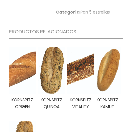
C
I
Categoría
Pan 5 estrellas
O
N
E
PRODUCTOS RELACIONADOS
S
Á
R
E
A
C
L
I
E
KORNSPITZ
KORNSPITZ
KORNSPITZ
KORNSPITZ
N
ORIGEN
QUINOA
VITALITY
KAMUT
T
E
S