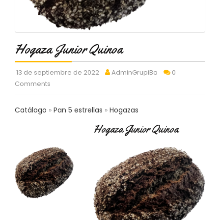
C
T
O
:
9
Hogaza Junior Quinoa
3
7
13 de septiembre de 2022
AdminGrupiBa
0
6
Comments
2
9
3
Catálogo
Pan 5 estrellas
Hogazas
9
0
Hogaza Junior Quinoa
P
R
O
D
U
C
T
O