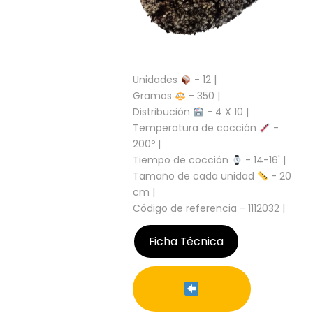
S
C
A
T
Á
Unidades
- 12 |
L
Gramos
- 350 |
O
Distribución
- 4 X 10 |
G
Temperatura de cocción
-
O
G
200º |
E
Tiempo de cocción
- 14-16' |
N
Tamaño de cada unidad
- 20
E
cm |
R
Código de referencia - 1112032 |
A
L
Ficha Técnica
P
R
O
M
O