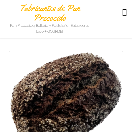
Fabricantes de Pan
Precocido
S
Pan Precocido, Bollería y Pastelería| Saborea tu
O
lado + GOURMET
B
R
E
N
O
S
O
T
R
O
S
C
O
N
T
A