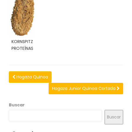
N
O
V
E
D
A
D
KORNSPITZ
E
PROTEÍNAS
S
Hogaza Quinoa
Hogaza Junior Quinoa Cortada
Buscar
Buscar