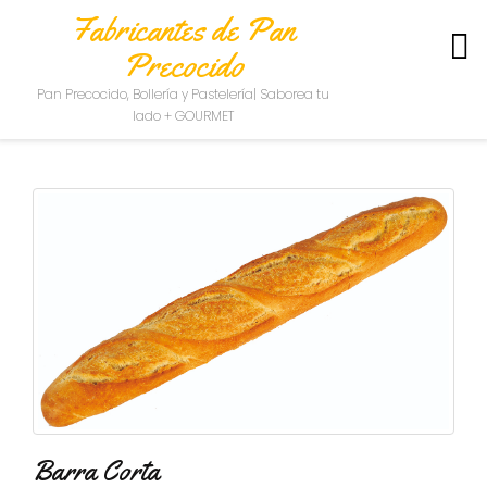
Fabricantes de Pan
Precocido
S
Pan Precocido, Bollería y Pastelería| Saborea tu
O
lado + GOURMET
B
R
E
N
O
S
O
T
R
O
S
C
O
N
T
Barra Corta
A