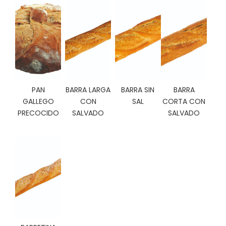
C
I
O
N
E
S
PAN
BARRA LARGA
BARRA SIN
BARRA
Á
GALLEGO
CON
SAL
CORTA CON
R
PRECOCIDO
SALVADO
SALVADO
E
A
C
L
I
E
N
T
E
S