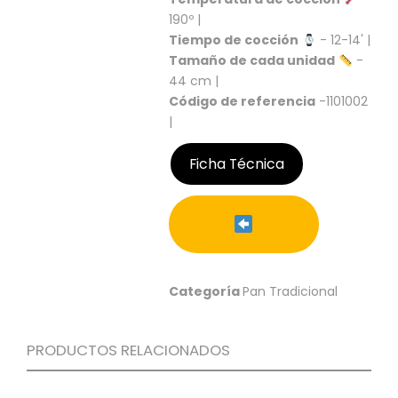
S
190º |
C
Tiempo de cocción
- 12-14' |
A
Tamaño de cada unidad
-
T
44 cm |
Á
Código de referencia
-1101002
L
|
O
G
Ficha Técnica
O
G
E
N
E
R
A
L
Categoría
Pan Tradicional
P
R
PRODUCTOS RELACIONADOS
O
M
O