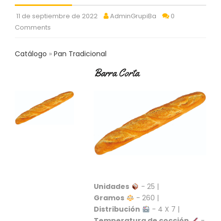
C
T
11 de septiembre de 2022
AdminGrupiBa
0
O
Comments
:
9
Catálogo
Pan Tradicional
3
7
Barra Corta
6
2
9
3
9
0
P
R
O
D
U
Unidades
- 25 |
C
Gramos
- 260 |
T
Distribución
- 4 X 7 |
O
Temperatura de cocción
-