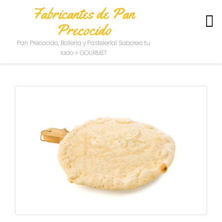
Fabricantes de Pan
Precocido
S
Pan Precocido, Bollería y Pastelería| Saborea tu
O
lado + GOURMET
B
R
E
N
O
S
O
T
R
O
S
C
O
N
T
A