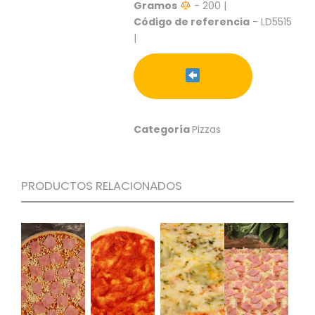
S
Gramos
- 200 |
Código de referencia
- LD5515
C
|
A
T
Á
L
O
G
Categoría
Pizzas
O
G
E
N
PRODUCTOS RELACIONADOS
E
R
A
L
P
R
O
M
O