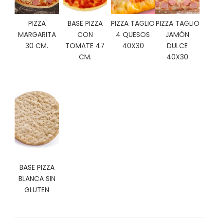
C
I
PIZZA
BASE PIZZA
PIZZA TAGLIO
PIZZA TAGLIO
O
MARGARITA
CON
4 QUESOS
JAMÓN
N
30 CM.
TOMATE 47
40X30
DULCE
E
S
CM.
40X30
Á
R
E
A
C
L
I
E
BASE PIZZA
N
BLANCA SIN
T
GLUTEN
E
S