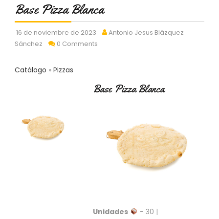
C
Base Pizza Blanca
T
O
16 de noviembre de 2023
Antonio Jesus Blázquez
:
Sánchez
0 Comments
9
3
7
Catálogo
Pizzas
6
2
Base Pizza Blanca
9
3
9
0
P
R
O
D
U
C
T
Unidades
- 30 |
O