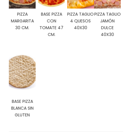
C
I
PIZZA
BASE PIZZA
PIZZA TAGLIO
PIZZA TAGLIO
O
MARGARITA
CON
4 QUESOS
JAMÓN
N
30 CM.
TOMATE 47
40X30
DULCE
E
S
CM.
40X30
Á
R
E
A
C
L
I
E
BASE PIZZA
N
BLANCA SIN
T
GLUTEN
E
S