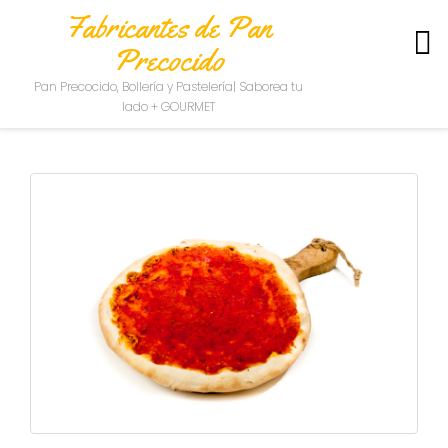
Fabricantes de Pan
Precocido
S
Pan Precocido, Bollería y Pastelería| Saborea tu
O
lado + GOURMET
B
R
E
N
O
S
O
T
R
O
S
C
O
N
T
A