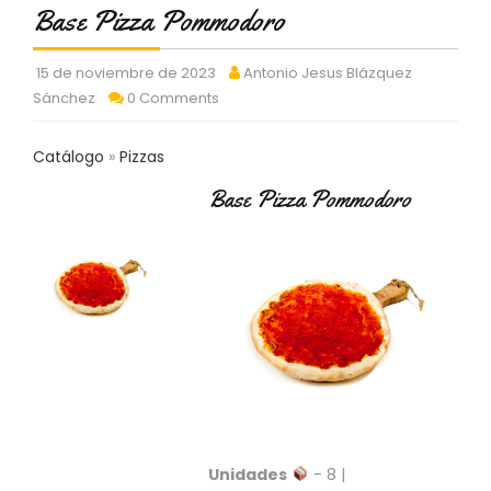
C
Base Pizza Pommodoro
T
O
15 de noviembre de 2023
Antonio Jesus Blázquez
:
Sánchez
0 Comments
9
3
7
Catálogo
Pizzas
6
2
Base Pizza Pommodoro
9
3
9
0
P
R
O
D
U
C
T
Unidades
- 8 |
O