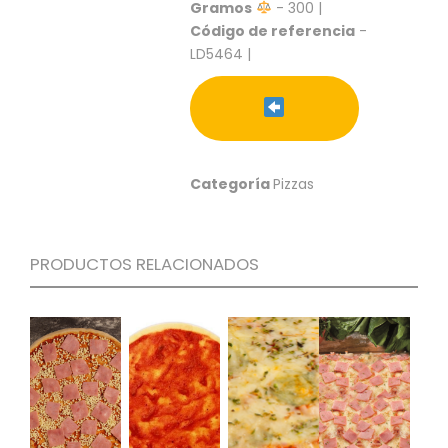
S
Gramos
- 300 |
Código de referencia
-
C
LD5464 |
A
T
Á
L
O
G
Categoría
Pizzas
O
G
E
N
PRODUCTOS RELACIONADOS
E
R
A
L
P
R
O
M
O