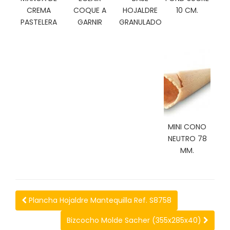
C
CREMA
COQUE A
HOJALDRE
10 CM.
I
PASTELERA
GARNIR
GRANULADO
O
N
E
S
Á
R
E
MINI CONO
A
NEUTRO 78
C
MM.
L
I
E
N
T
Plancha Hojaldre Mantequilla Ref. S8758
E
S
Bizcocho Molde Sacher (355x285x40)