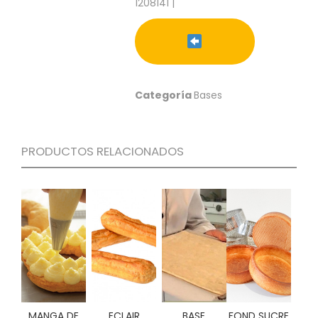
1208141 |
S
C
A
T
Á
L
Categoría
Bases
O
G
O
G
PRODUCTOS RELACIONADOS
E
N
E
R
A
L
P
R
O
M
O
MANGA DE
ECLAIR
BASE
FOND SUCRE