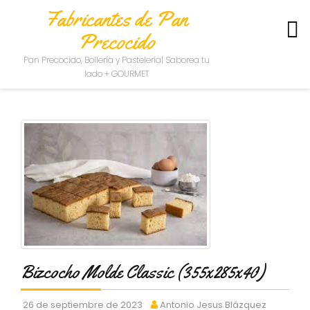
Fabricantes de Pan
Precocido
S
Pan Precocido, Bollería y Pastelería| Saborea tu
O
lado + GOURMET
B
R
E
N
O
S
O
T
R
O
S
C
O
Bizcocho Molde Classic (355x285x40)
N
T
A
26 de septiembre de 2023
Antonio Jesus Blázquez