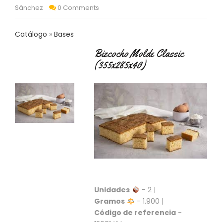
C
Sánchez
0 Comments
T
O
Catálogo
Bases
:
9
Bizcocho Molde Classic
3
(355x285x40)
7
6
2
9
3
9
0
P
R
O
D
U
Unidades
- 2 |
C
Gramos
- 1.900 |
T
Código de referencia
-
O