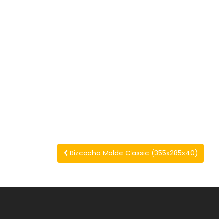
Bizcocho Molde Classic (355x285x40)