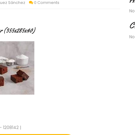
quez Sánchez
0 Comments
No
C
r (355x285x40)
No
- 1208142 |