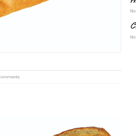
No
C
No
Comments