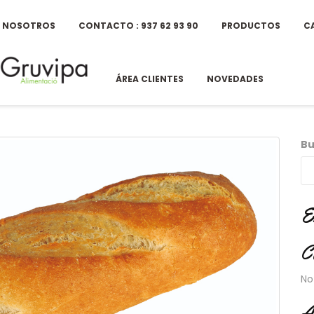
E NOSOTROS
CONTACTO : 937 62 93 90
PRODUCTOS
C
ÁREA CLIENTES
NOVEDADES
Bu
E
C
No
A