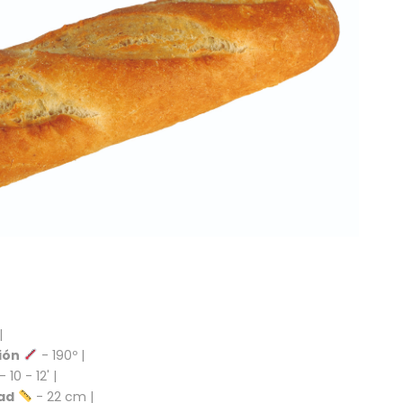
|
ión
- 190º |
- 10 - 12' |
ad
- 22 cm |