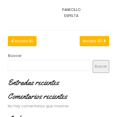
N
O
PANECILLO
V
ESPELTA
E
D
A
D
E
Bocata 90
Bocata 120
S
Buscar
Buscar
Entradas recientes
Comentarios recientes
No hay comentarios que mostrar.