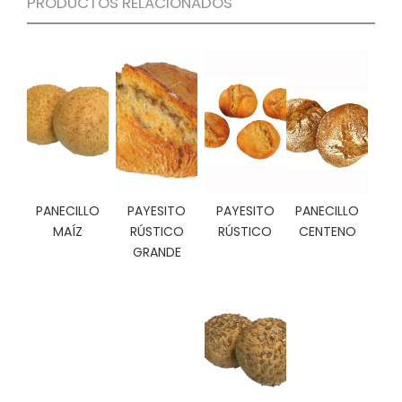
PRODUCTOS RELACIONADOS
C
I
O
N
E
S
Á
R
PANECILLO
PAYESITO
PAYESITO
PANECILLO
E
A
MAÍZ
RÚSTICO
RÚSTICO
CENTENO
C
GRANDE
L
I
E
N
T
E
S