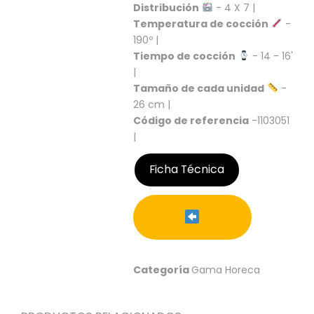
S
Distribución
- 4 X 7 |
Temperatura de cocción
-
C
190º |
A
Tiempo de cocción
- 14 - 16'
T
|
Á
L
Tamaño de cada unidad
-
O
26 cm |
G
Código de referencia
-1103051
O
|
G
E
Ficha Técnica
N
E
R
A
L
P
R
Categoría
Gama Horeca
O
M
O