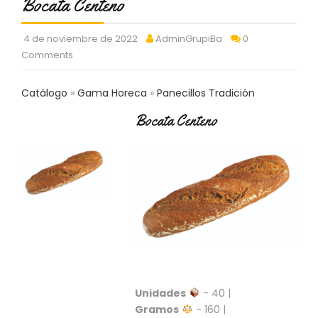
Bocata Centeno
C
T
O
4 de noviembre de 2022
AdminGrupiBa
0
:
Comments
9
3
Catálogo
Gama Horeca
Panecillos Tradición
7
6
Bocata Centeno
2
9
3
9
0
P
R
O
D
U
C
Unidades
- 40 |
T
O
Gramos
- 160 |