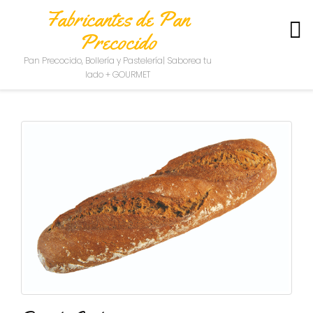
Fabricantes de Pan
Precocido
S
Pan Precocido, Bollería y Pastelería| Saborea tu
O
lado + GOURMET
B
R
E
N
O
S
O
T
R
O
S
C
O
N
T
A