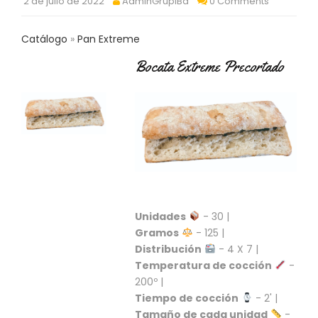
2 de julio de 2022
AdminGrupiBa
0 Comments
C
T
O
Catálogo
Pan Extreme
:
Bocata Extreme Precortado
9
3
7
6
2
9
3
9
0
P
Unidades
- 30 |
R
Gramos
- 125 |
O
Distribución
- 4 X 7 |
D
U
Temperatura de cocción
-
C
200º |
T
Tiempo de cocción
- 2' |
O
Tamaño de cada unidad
-