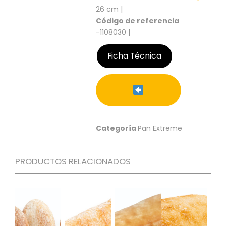
S
26 cm |
Código de referencia
C
-1108030 |
A
T
Á
Ficha Técnica
L
O
G
O
G
E
N
Categoría
Pan Extreme
E
R
A
PRODUCTOS RELACIONADOS
L
P
R
O
M
O