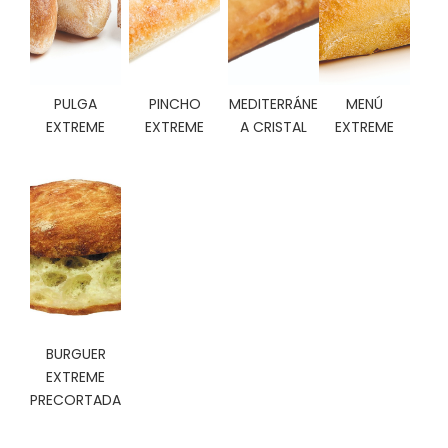
C
I
O
N
E
PULGA
PINCHO
MEDITERRÁNE
MENÚ
S
EXTREME
EXTREME
A CRISTAL
EXTREME
Á
R
E
A
C
L
I
E
BURGUER
N
T
EXTREME
E
PRECORTADA
S