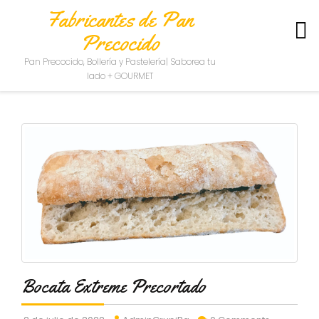
Fabricantes de Pan
Precocido
S
Pan Precocido, Bollería y Pastelería| Saborea tu
O
lado + GOURMET
B
R
E
N
O
S
O
T
R
O
S
C
O
Bocata Extreme Precortado
N
T
A