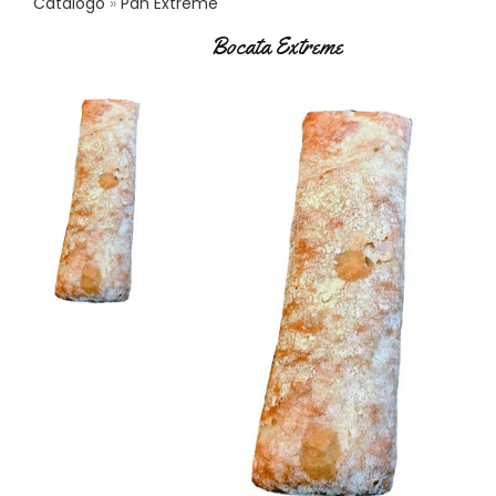
Catálogo
Pan Extreme
S
Bocata Extreme
C
A
T
Á
L
O
G
O
G
E
N
E
R
A
L
P
R
O
M
O