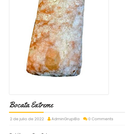
C
T
O
:
9
3
7
6
2
9
3
9
0
P
R
O
Bocata Extreme
D
U
C
2 de julio de 2022
AdminGrupiBa
0 Comments
T
O