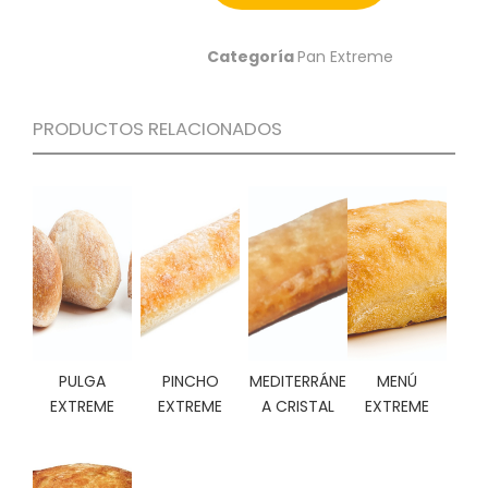
N
O
V
Categoría
Pan Extreme
E
D
A
PRODUCTOS RELACIONADOS
D
E
S
PULGA
PINCHO
MEDITERRÁNE
MENÚ
EXTREME
EXTREME
A CRISTAL
EXTREME