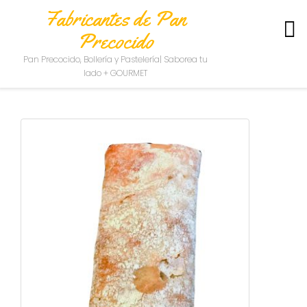
Fabricantes de Pan
Precocido
S
Pan Precocido, Bollería y Pastelería| Saborea tu
O
lado + GOURMET
B
R
E
N
O
S
O
T
R
O
S
C
O
N
T
A