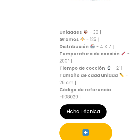
C
I
O
N
E
Unidades
- 30 |
S
Gramos
- 125 |
Distribución
- 4 X 7 |
Temperatura de cocción
-
200º |
Á
R
Tiempo de cocción
- 2' |
E
Tamaño de cada unidad
-
A
26 cm |
C
Código de referencia
L
-1108029 |
I
E
Ficha Técnica
N
T
E
S