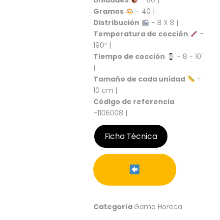
Unidades
- 80 |
S
Gramos
- 40 |
C
Distribución
- 8 X 8 |
A
Temperatura de cocción
-
T
190º |
Á
Tiempo de cocción
- 8 - 10'
L
|
O
Tamaño de cada unidad
-
G
10 cm |
O
G
Código de referencia
E
-1106008 |
N
E
Ficha Técnica
R
A
L
P
R
O
Categoría
Gama Horeca
M
O