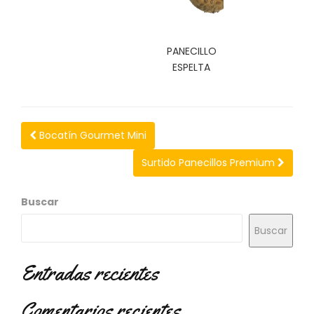
N
O
V
E
PANECILLO
D
ESPELTA
A
D
E
S
Bocatín Gourmet Mini
Surtido Panecillos Premium
Buscar
Buscar
Entradas recientes
Comentarios recientes