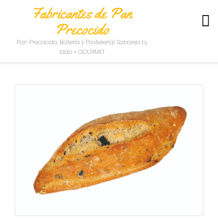
Fabricantes de Pan
Precocido
S
Pan Precocido, Bollería y Pastelería| Saborea tu
O
lado + GOURMET
B
R
E
N
O
S
O
T
R
O
S
C
O
N
T
A