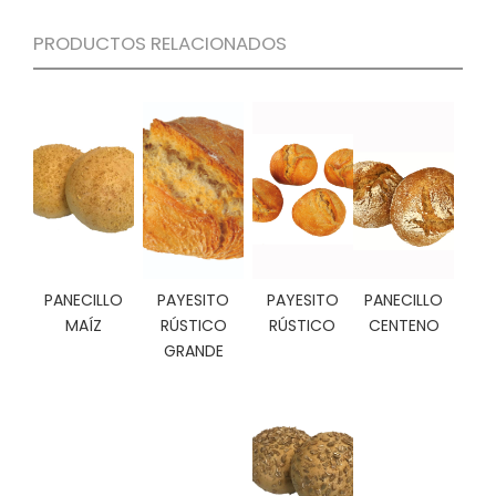
C
PRODUCTOS RELACIONADOS
I
O
N
E
S
Á
R
E
A
PANECILLO
PAYESITO
PAYESITO
PANECILLO
C
MAÍZ
RÚSTICO
RÚSTICO
CENTENO
L
GRANDE
I
E
N
T
E
S