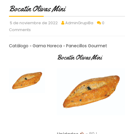
C
Bocatín Olivas Mini
T
O
:
5 de noviembre de 2022
AdminGrupiBa
0
9
Comments
3
7
Catálogo
Gama Horeca
Panecillos Gourmet
6
2
Bocatín Olivas Mini
9
3
9
0
P
R
O
D
U
C
T
O