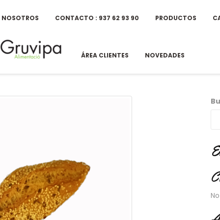
E NOSOTROS
CONTACTO : 937 62 93 90
PRODUCTOS
C
ÁREA CLIENTES
NOVEDADES
Bu
E
C
No
A