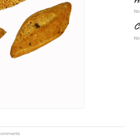
No
C
No
Comments