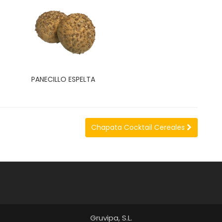
PANECILLO ESPELTA
Chapata Cocktail Cereales
Gruvipa, S.L.