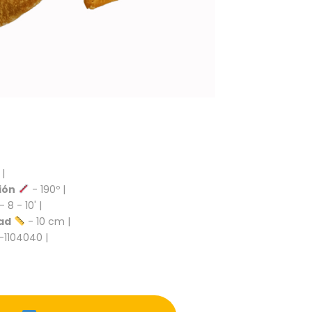
 |
ión
- 190º |
- 8 - 10' |
ad
- 10 cm |
-1104040 |