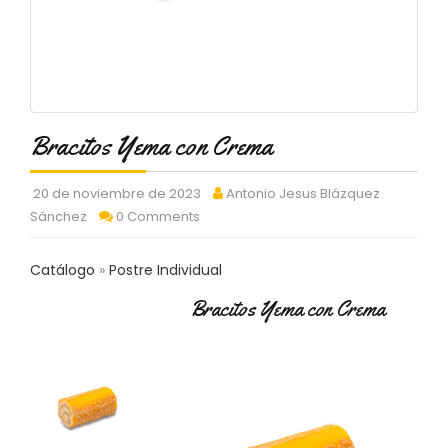
C
T
O
:
9
3
7
Bracitos Yema con Crema
6
2
9
20 de noviembre de 2023
Antonio Jesus Blázquez
3
Sánchez
0 Comments
9
0
Catálogo
Postre Individual
P
Bracitos Yema con Crema
R
O
D
U
C
T
O