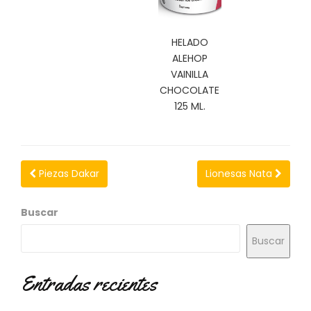
N
O
V
HELADO
E
ALEHOP
D
VAINILLA
A
D
CHOCOLATE
E
125 ML.
S
Piezas Dakar
Lionesas Nata
Buscar
Buscar
Entradas recientes