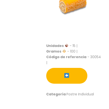
S
C
A
T
Á
L
O
G
O
Unidades
- 15 |
G
Gramos
- 100 |
E
Código de referencia
- 30054
N
|
E
R
A
L
P
R
Categoría
Postre Individual
O
M
O