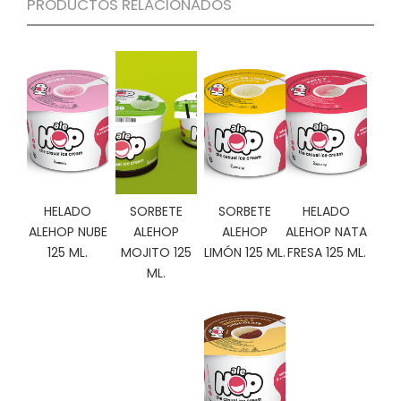
PRODUCTOS RELACIONADOS
C
I
O
N
E
S
Á
R
HELADO
SORBETE
SORBETE
HELADO
E
A
ALEHOP NUBE
ALEHOP
ALEHOP
ALEHOP NATA
C
125 ML.
MOJITO 125
LIMÓN 125 ML.
FRESA 125 ML.
L
ML.
I
E
N
T
E
S