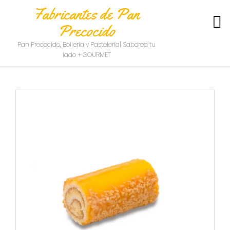
Fabricantes de Pan
Precocido
S
Pan Precocido, Bollería y Pastelería| Saborea tu
O
lado + GOURMET
B
R
E
N
O
S
O
T
R
O
S
C
O
N
T
A